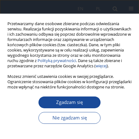
EN
PL
Przetwarzamy dane osobowe zbierane podczas odwiedzania
serwisu. Realizacja funkcji pozyskiwania informacji o użytkownikach
i ich zachowaniu odbywa się poprzez dobrowolnie wprowadzone w
formularzach informacje oraz zapisywanie w urządzeniach
końcowych plików cookies (tzw. ciasteczka). Dane, w tym pliki
cookies, wykorzystywane są w celu realizacji usług, zapewnienia
wygodnego korzystania ze strony oraz w celu monitorowania
ruchu zgodnie z
Polityką prywatności
. Dane są także zbierane i
przetwarzane przez narzędzie Google Analytics (
więcej
).
2/2024 vol. 78
Możesz zmienić ustawienia cookies w swojej przeglądarce.
Ograniczenie stosowania plików cookies w konfiguracji przeglądarki
może wpłynąć na niektóre funkcjonalności dostępne na stronie.
PRACA ORYGINALNA
Zgadzam się
Zapalenia opon mózgowo-
rdzeniowych i zapalenia mózgu
Nie zgadzam się
w Polsce w 2022 roku