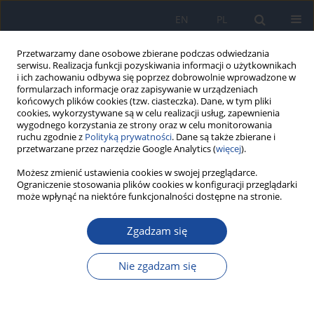
EN
PL
Przetwarzamy dane osobowe zbierane podczas odwiedzania
serwisu. Realizacja funkcji pozyskiwania informacji o użytkownikach
i ich zachowaniu odbywa się poprzez dobrowolnie wprowadzone w
formularzach informacje oraz zapisywanie w urządzeniach
końcowych plików cookies (tzw. ciasteczka). Dane, w tym pliki
cookies, wykorzystywane są w celu realizacji usług, zapewnienia
wygodnego korzystania ze strony oraz w celu monitorowania
ruchu zgodnie z
Polityką prywatności
. Dane są także zbierane i
przetwarzane przez narzędzie Google Analytics (
więcej
).
2/2013 vol. 67
Możesz zmienić ustawienia cookies w swojej przeglądarce.
Ograniczenie stosowania plików cookies w konfiguracji przeglądarki
może wpłynąć na niektóre funkcjonalności dostępne na stronie.
Zgadzam się
Wirusowe zapalenie wątroby
typu B w Polsce w 2011 roku
Nie zgadzam się
M. Stępień
,
M. P. Czarkowski