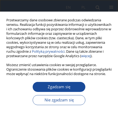
EN
PL
Przetwarzamy dane osobowe zbierane podczas odwiedzania
serwisu. Realizacja funkcji pozyskiwania informacji o użytkownikach
i ich zachowaniu odbywa się poprzez dobrowolnie wprowadzone w
formularzach informacje oraz zapisywanie w urządzeniach
końcowych plików cookies (tzw. ciasteczka). Dane, w tym pliki
cookies, wykorzystywane są w celu realizacji usług, zapewnienia
wygodnego korzystania ze strony oraz w celu monitorowania
ruchu zgodnie z
Polityką prywatności
. Dane są także zbierane i
przetwarzane przez narzędzie Google Analytics (
więcej
).
2/2012 vol. 66
Możesz zmienić ustawienia cookies w swojej przeglądarce.
Ograniczenie stosowania plików cookies w konfiguracji przeglądarki
może wpłynąć na niektóre funkcjonalności dostępne na stronie.
Zgadzam się
Wirusowe zapalenie wątroby
typu B w Polsce w 2010 roku
Nie zgadzam się
M. Stępień
,
M. P. Czarkowski