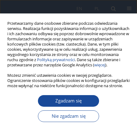
EN
PL
Przetwarzamy dane osobowe zbierane podczas odwiedzania
serwisu. Realizacja funkcji pozyskiwania informacji o użytkownikach
i ich zachowaniu odbywa się poprzez dobrowolnie wprowadzone w
formularzach informacje oraz zapisywanie w urządzeniach
końcowych plików cookies (tzw. ciasteczka). Dane, w tym pliki
cookies, wykorzystywane są w celu realizacji usług, zapewnienia
wygodnego korzystania ze strony oraz w celu monitorowania
ruchu zgodnie z
Polityką prywatności
. Dane są także zbierane i
przetwarzane przez narzędzie Google Analytics (
więcej
).
Autor
M Babuśka-Roczniak
Możesz zmienić ustawienia cookies w swojej przeglądarce.
Ograniczenie stosowania plików cookies w konfiguracji przeglądarki
może wpłynąć na niektóre funkcjonalności dostępne na stronie.
Jakość życia pacjentów hospitalizowanych w
Zgadzam się
oddziale chirurgii z pododdziałem urazowo-
ortopedycznym
Nie zgadzam się
M Wieszczek
,
M Babuśka-Roczniak
,
B Brodziak-Dopierała
,
W Roczniak
Przegl Epidemiol 2021;75(4):564-576
DOI
:
https://doi.org/10.32394/pe.75.53