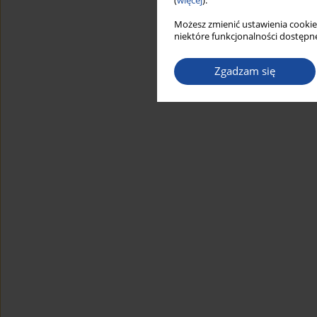
(
więcej
).
Możesz zmienić ustawienia cookie
niektóre funkcjonalności dostępne
Zgadzam się