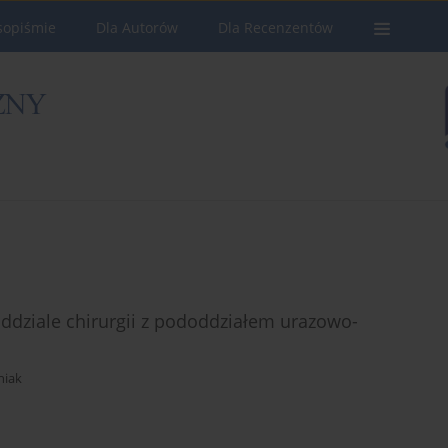
sopiśmie
Dla Autorów
Dla Recenzentów
ddziale chirurgii z pododdziałem urazowo-
niak