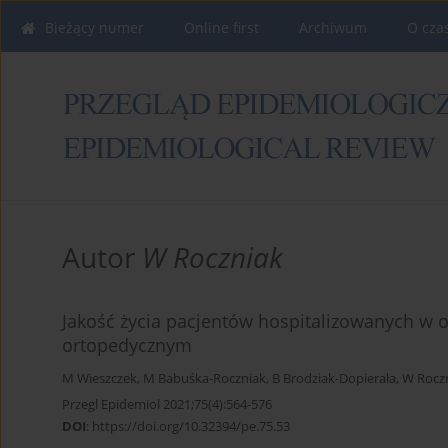
Bieżący numer
Online first
Archiwum
O cza
Autor
W Roczniak
Jakość życia pacjentów hospitalizowanych w o
ortopedycznym
M Wieszczek
,
M Babuśka-Roczniak
,
B Brodziak-Dopierała
,
W Rocz
Przegl Epidemiol 2021;75(4):564-576
DOI
:
https://doi.org/10.32394/pe.75.53