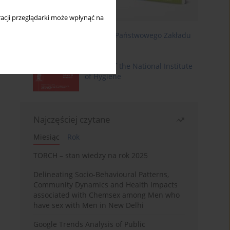
acji przeglądarki może wpłynąć na
Roczniki Państwowego Zakładu
Higieny
Annals of the National Institute
of Hygiene
Najczęściej czytane
Miesiąc
Rok
TORCH – stan wiedzy na rok 2025
Delineating Socio-Behavioural Patterns,
Community Dynamics and Health Impacts
associated with Chemsex among Men who
have sex with Men in New Delhi
Google Trends Analysis of Public