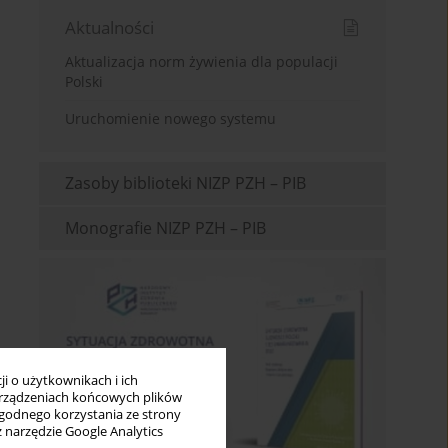
Aktualności
Aktualizacja norm żywienia dla populacji
Polski
Uruchomienie nowego systemu
Zasoby biblioteki NIZP PZH – PIB
Monografie NIZP PZH – PIB
i o użytkownikach i ich
rządzeniach końcowych plików
wygodnego korzystania ze strony
z narzędzie Google Analytics