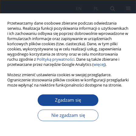
EN
PL
Przetwarzamy dane osobowe zbierane podczas odwiedzania
serwisu. Realizacja funkcji pozyskiwania informacji o użytkownikach
i ich zachowaniu odbywa się poprzez dobrowolnie wprowadzone w
formularzach informacje oraz zapisywanie w urządzeniach
końcowych plików cookies (tzw. ciasteczka). Dane, w tym pliki
cookies, wykorzystywane są w celu realizacji usług, zapewnienia
wygodnego korzystania ze strony oraz w celu monitorowania
ruchu zgodnie z
Polityką prywatności
. Dane są także zbierane i
przetwarzane przez narzędzie Google Analytics (
więcej
).
Autor
B Brodziak-Dopierała
Możesz zmienić ustawienia cookies w swojej przeglądarce.
Ograniczenie stosowania plików cookies w konfiguracji przeglądarki
może wpłynąć na niektóre funkcjonalności dostępne na stronie.
Jakość życia pacjentów hospitalizowanych w
oddziale chirurgii z pododdziałem urazowo-
Zgadzam się
ortopedycznym
Nie zgadzam się
M Wieszczek
,
M Babuśka-Roczniak
,
B Brodziak-Dopierała
,
W Roczniak
Przegl Epidemiol 2021;75(4):564-576
DOI
:
https://doi.org/10.32394/pe.75.53