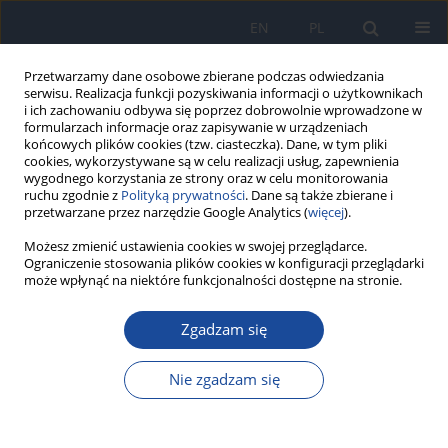
EN
PL
Przetwarzamy dane osobowe zbierane podczas odwiedzania
serwisu. Realizacja funkcji pozyskiwania informacji o użytkownikach
i ich zachowaniu odbywa się poprzez dobrowolnie wprowadzone w
formularzach informacje oraz zapisywanie w urządzeniach
końcowych plików cookies (tzw. ciasteczka). Dane, w tym pliki
cookies, wykorzystywane są w celu realizacji usług, zapewnienia
wygodnego korzystania ze strony oraz w celu monitorowania
ruchu zgodnie z
Polityką prywatności
. Dane są także zbierane i
przetwarzane przez narzędzie Google Analytics (
więcej
).
3/2008 vol. 62
Możesz zmienić ustawienia cookies w swojej przeglądarce.
Ograniczenie stosowania plików cookies w konfiguracji przeglądarki
może wpłynąć na niektóre funkcjonalności dostępne na stronie.
Zgadzam się
Zapalenie opon
mózgowordzeniowych i mózgu
Nie zgadzam się
wywołane pozaszpitalnym