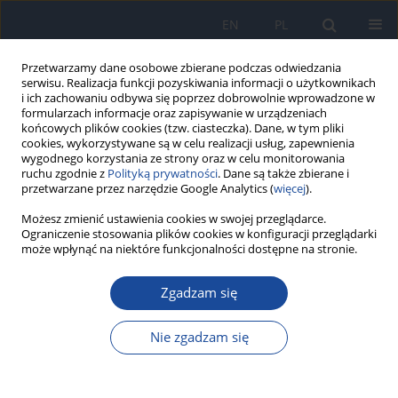
EN
PL
Przetwarzamy dane osobowe zbierane podczas odwiedzania
serwisu. Realizacja funkcji pozyskiwania informacji o użytkownikach
i ich zachowaniu odbywa się poprzez dobrowolnie wprowadzone w
formularzach informacje oraz zapisywanie w urządzeniach
końcowych plików cookies (tzw. ciasteczka). Dane, w tym pliki
cookies, wykorzystywane są w celu realizacji usług, zapewnienia
wygodnego korzystania ze strony oraz w celu monitorowania
ruchu zgodnie z
Polityką prywatności
. Dane są także zbierane i
przetwarzane przez narzędzie Google Analytics (
więcej
).
2/2012 vol. 66
Możesz zmienić ustawienia cookies w swojej przeglądarce.
Ograniczenie stosowania plików cookies w konfiguracji przeglądarki
może wpłynąć na niektóre funkcjonalności dostępne na stronie.
Zgadzam się
Zakażenia HIV i zachorowania
na AIDS w Polsce w 2010 roku
Nie zgadzam się
M. Niedźwiedzka-Stadnik
,
M. Rosińska