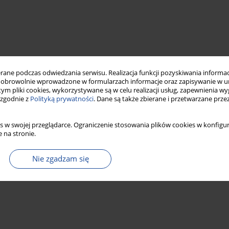
ne podczas odwiedzania serwisu. Realizacja funkcji pozyskiwania informacj
obrowolnie wprowadzone w formularzach informacje oraz zapisywanie w u
measles
epidemiology
vaccinations
 tym pliki cookies, wykorzystywane są w celu realizacji usług, zapewnienia 
 zgodnie z
Polityką prywatności
. Dane są także zbierane i przetwarzane prze
s w swojej przeglądarce. Ograniczenie stosowania plików cookies w konfigur
 na stronie.
Nie zgadzam się