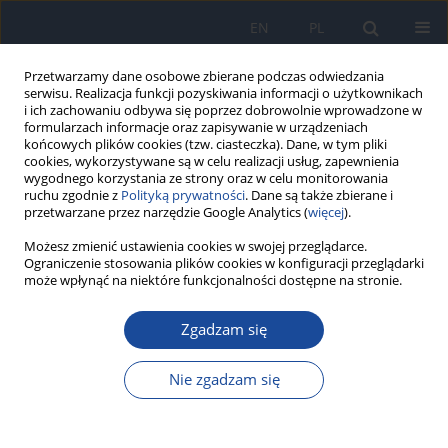
EN
PL
Przetwarzamy dane osobowe zbierane podczas odwiedzania
serwisu. Realizacja funkcji pozyskiwania informacji o użytkownikach
i ich zachowaniu odbywa się poprzez dobrowolnie wprowadzone w
formularzach informacje oraz zapisywanie w urządzeniach
końcowych plików cookies (tzw. ciasteczka). Dane, w tym pliki
cookies, wykorzystywane są w celu realizacji usług, zapewnienia
wygodnego korzystania ze strony oraz w celu monitorowania
ruchu zgodnie z
Polityką prywatności
. Dane są także zbierane i
przetwarzane przez narzędzie Google Analytics (
więcej
).
4/2012 vol. 66
Możesz zmienić ustawienia cookies w swojej przeglądarce.
Ograniczenie stosowania plików cookies w konfiguracji przeglądarki
może wpłynąć na niektóre funkcjonalności dostępne na stronie.
Zgadzam się
Malaria – disease of travellers
Nie zgadzam się
K. Korzeniewski
,
K. Pieruń
Więcej