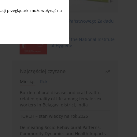
acji przeglądarki może wpłynąć na
Roczniki Państwowego Zakładu
Higieny
Annals of the National Institute
of Hygiene
Najczęściej czytane
Miesiąc
Rok
Burden of oral disease and oral health–
related quality of life among female sex
workers in Belagavi district, India
TORCH – stan wiedzy na rok 2025
Delineating Socio-Behavioural Patterns,
Community Dynamics and Health Impacts