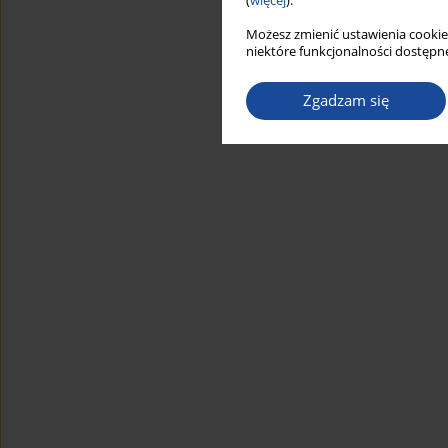
(
więcej
).
Możesz zmienić ustawienia cookie
niektóre funkcjonalności dostępne
Zgadzam się