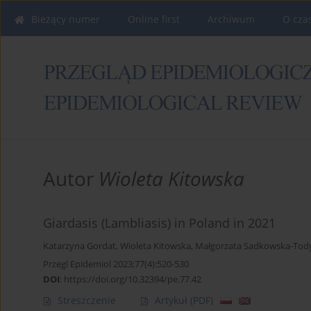
Bieżący numer
Online first
Archiwum
O cza
Autor
Wioleta Kitowska
Giardasis (Lambliasis) in Poland in 2021
Katarzyna Gordat
,
Wioleta Kitowska
,
Małgorzata Sadkowska-Tod
Przegl Epidemiol 2023;77(4):520-530
DOI
:
https://doi.org/10.32394/pe.77.42
Streszczenie
Artykuł
(PDF)