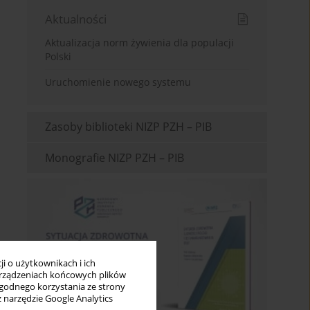
Aktualności
Aktualizacja norm żywienia dla populacji
Polski
Uruchomienie nowego systemu
Zasoby biblioteki NIZP PZH – PIB
Monografie NIZP PZH – PIB
i o użytkownikach i ich
rządzeniach końcowych plików
wygodnego korzystania ze strony
z narzędzie Google Analytics