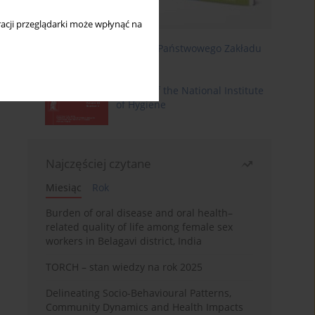
acji przeglądarki może wpłynąć na
Roczniki Państwowego Zakładu
Higieny
Annals of the National Institute
of Hygiene
Najczęściej czytane
Miesiąc
Rok
Burden of oral disease and oral health–
related quality of life among female sex
workers in Belagavi district, India
TORCH – stan wiedzy na rok 2025
Delineating Socio-Behavioural Patterns,
Community Dynamics and Health Impacts