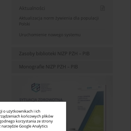
Aktualności
Aktualizacja norm żywienia dla populacji
Polski
Uruchomienie nowego systemu
Zasoby biblioteki NIZP PZH – PIB
Monografie NIZP PZH – PIB
i o użytkownikach i ich
rządzeniach końcowych plików
wygodnego korzystania ze strony
z narzędzie Google Analytics