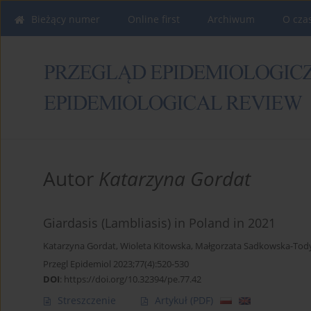
Bieżący numer
Online first
Archiwum
O cza
Autor
Katarzyna Gordat
Giardasis (Lambliasis) in Poland in 2021
Katarzyna Gordat
,
Wioleta Kitowska
,
Małgorzata Sadkowska-Tod
Przegl Epidemiol 2023;77(4):520-530
DOI
:
https://doi.org/10.32394/pe.77.42
Streszczenie
Artykuł
(PDF)