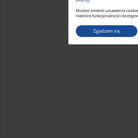
(
więcej
).
Możesz zmienić ustawienia cookie
niektóre funkcjonalności dostępne
Zgadzam się