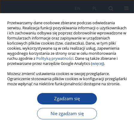
EN
PL
Przetwarzamy dane osobowe zbierane podczas odwiedzania
serwisu. Realizacja funkcji pozyskiwania informacji o użytkownikach
i ich zachowaniu odbywa się poprzez dobrowolnie wprowadzone w
formularzach informacje oraz zapisywanie w urządzeniach
końcowych plików cookies (tzw. ciasteczka). Dane, w tym pliki
cookies, wykorzystywane są w celu realizacji usług, zapewnienia
wygodnego korzystania ze strony oraz w celu monitorowania
ruchu zgodnie z
Polityką prywatności
. Dane są także zbierane i
przetwarzane przez narzędzie Google Analytics (
więcej
).
Autor
Karolina Jastrzębska
Możesz zmienić ustawienia cookies w swojej przeglądarce.
Ograniczenie stosowania plików cookies w konfiguracji przeglądarki
może wpłynąć na niektóre funkcjonalności dostępne na stronie.
PRACA POGLĄDOWA
Zgadzam się
Reaktywacja wirusa zapalenia wątroby typu B u
pacjentów onkologicznych: mechanizmy,
Nie zgadzam się
stratyfikacja ryzyka i międzynarodowe wytyczne
Hanna Gruchot
,
Karolina Jastrzębska
,
Anna Kuźnar
,
Robert Wiraszka
DOI
:
https://doi.org/10.32394/pe/221169