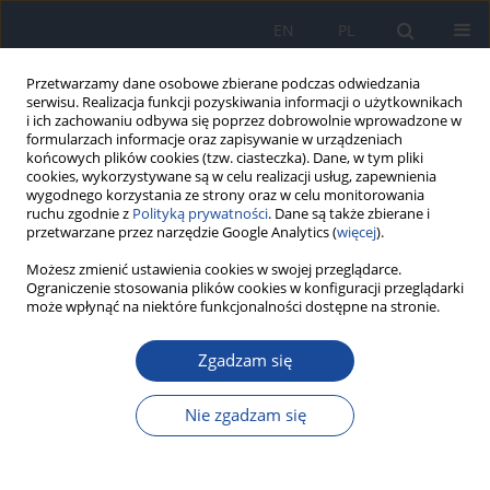
EN
PL
Przetwarzamy dane osobowe zbierane podczas odwiedzania
serwisu. Realizacja funkcji pozyskiwania informacji o użytkownikach
i ich zachowaniu odbywa się poprzez dobrowolnie wprowadzone w
formularzach informacje oraz zapisywanie w urządzeniach
końcowych plików cookies (tzw. ciasteczka). Dane, w tym pliki
cookies, wykorzystywane są w celu realizacji usług, zapewnienia
wygodnego korzystania ze strony oraz w celu monitorowania
ruchu zgodnie z
Polityką prywatności
. Dane są także zbierane i
przetwarzane przez narzędzie Google Analytics (
więcej
).
Autor
J Dunaj
Możesz zmienić ustawienia cookies w swojej przeglądarce.
Ograniczenie stosowania plików cookies w konfiguracji przeglądarki
może wpłynąć na niektóre funkcjonalności dostępne na stronie.
Patogeny przenoszone przez kleszcze z gatunków
Ixodes ricinus i Dermacentor reticulatus z
Zgadzam się
uwzględnieniem koinfekcji.
Nie zgadzam się
A Grochowska
,
S Pancewicz
,
P Czupryna
,
J Dunaj
,
K Borawski
,
M Groth
,
A Moniuszko-Malinowska
Przegl Epidemiol 2020;74(3):466-474
DOI
:
https://doi.org/10.32394/pe.74.40