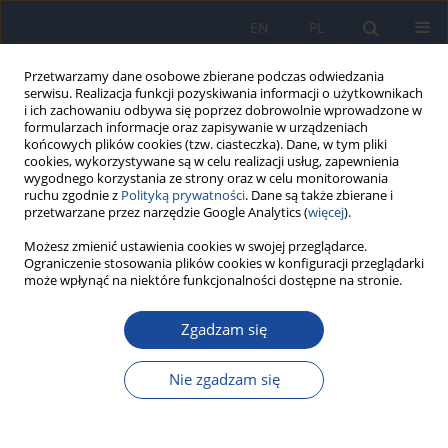
EN
PL
Przetwarzamy dane osobowe zbierane podczas odwiedzania
serwisu. Realizacja funkcji pozyskiwania informacji o użytkownikach
i ich zachowaniu odbywa się poprzez dobrowolnie wprowadzone w
formularzach informacje oraz zapisywanie w urządzeniach
końcowych plików cookies (tzw. ciasteczka). Dane, w tym pliki
cookies, wykorzystywane są w celu realizacji usług, zapewnienia
wygodnego korzystania ze strony oraz w celu monitorowania
ruchu zgodnie z
Polityką prywatności
. Dane są także zbierane i
przetwarzane przez narzędzie Google Analytics (
więcej
).
Autor
R. Halik
Możesz zmienić ustawienia cookies w swojej przeglądarce.
Ograniczenie stosowania plików cookies w konfiguracji przeglądarki
może wpłynąć na niektóre funkcjonalności dostępne na stronie.
Wypadkowe utonięcia w Polsce w latach 2000-
2012
Zgadzam się
R. Halik
,
A. Poznańska
,
B. Wojtyniak
,
W. Seroka
Nie zgadzam się
Przegl Epidemiol 2014;68(3):591-594
Statystyki
Artykuł
(PDF)