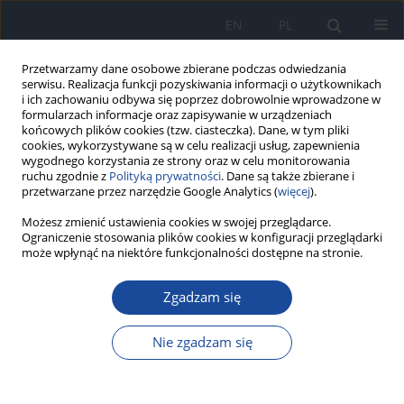
EN
PL
Przetwarzamy dane osobowe zbierane podczas odwiedzania
serwisu. Realizacja funkcji pozyskiwania informacji o użytkownikach
i ich zachowaniu odbywa się poprzez dobrowolnie wprowadzone w
formularzach informacje oraz zapisywanie w urządzeniach
końcowych plików cookies (tzw. ciasteczka). Dane, w tym pliki
cookies, wykorzystywane są w celu realizacji usług, zapewnienia
wygodnego korzystania ze strony oraz w celu monitorowania
ruchu zgodnie z
Polityką prywatności
. Dane są także zbierane i
przetwarzane przez narzędzie Google Analytics (
więcej
).
Autor
R. Halik
Możesz zmienić ustawienia cookies w swojej przeglądarce.
Ograniczenie stosowania plików cookies w konfiguracji przeglądarki
może wpłynąć na niektóre funkcjonalności dostępne na stronie.
Wypadkowe utonięcia w Polsce w latach 2000-
2012
Zgadzam się
R. Halik
,
A. Poznańska
,
B. Wojtyniak
,
W. Seroka
Nie zgadzam się
Przegl Epidemiol 2014;68(3):591-594
Statystyki
Artykuł
(PDF)