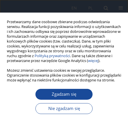
EN
PL
Przetwarzamy dane osobowe zbierane podczas odwiedzania
serwisu. Realizacja funkcji pozyskiwania informacji o użytkownikach
i ich zachowaniu odbywa się poprzez dobrowolnie wprowadzone w
formularzach informacje oraz zapisywanie w urządzeniach
końcowych plików cookies (tzw. ciasteczka). Dane, w tym pliki
cookies, wykorzystywane są w celu realizacji usług, zapewnienia
wygodnego korzystania ze strony oraz w celu monitorowania
ruchu zgodnie z
Polityką prywatności
. Dane są także zbierane i
przetwarzane przez narzędzie Google Analytics (
więcej
).
Autor
Jakub Goławski
Możesz zmienić ustawienia cookies w swojej przeglądarce.
Ograniczenie stosowania plików cookies w konfiguracji przeglądarki
może wpłynąć na niektóre funkcjonalności dostępne na stronie.
PRACA ORYGINALNA
Zgadzam się
Wiedza osób starszych oraz zamiar stosowania
metod zapobiegawczych przed i po przyjęciu
Nie zgadzam się
pierwszej dawki szczepionki przeciwko COVID-19:
badanie przekrojowe
Ewa Sobieraj
,
Jakub Goławski
,
Adrian Karacz
,
Maria Gańczak