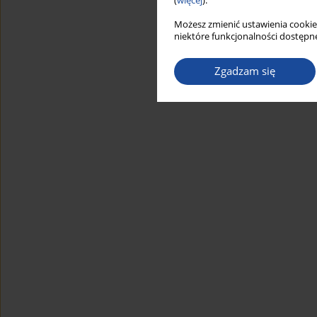
(
więcej
).
Możesz zmienić ustawienia cookie
niektóre funkcjonalności dostępne
Zgadzam się