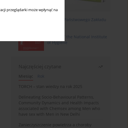
acji przeglądarki może wpłynąć na
Roczniki Państwowego Zakładu
Higieny
Annals of the National Institute
of Hygiene
Najczęściej czytane
Miesiąc
Rok
TORCH – stan wiedzy na rok 2025
Delineating Socio-Behavioural Patterns,
Community Dynamics and Health Impacts
associated with Chemsex among Men who
have sex with Men in New Delhi
Zanieczyszczenie powietrza a choroby