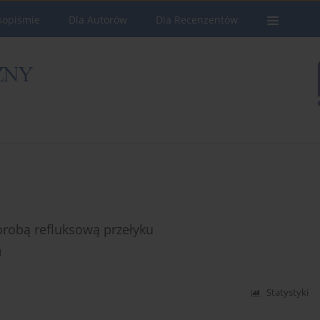
sopiśmie
Dla Autorów
Dla Recenzentów
orobą refluksową przełyku
d
Statystyki