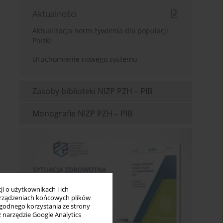
Aktualności
Aktualizacja norm żywienia dla populacji
Polski
Uruchomienie nowego systemu
Zasoby biblioteki NIZP PZH – PIB
Monografie NIZP PZH – PIB
i o użytkownikach i ich
rządzeniach końcowych plików
wygodnego korzystania ze strony
z narzędzie Google Analytics