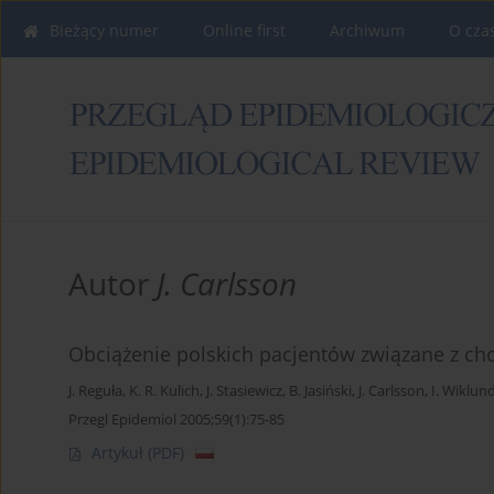
Bieżący numer
Online first
Archiwum
O cza
Autor
J. Carlsson
Obciążenie polskich pacjentów związane z ch
J. Reguła
,
K. R. Kulich
,
J. Stasiewicz
,
B. Jasiński
,
J. Carlsson
,
I. Wiklun
Przegl Epidemiol 2005;59(1):75-85
Artykuł
(PDF)