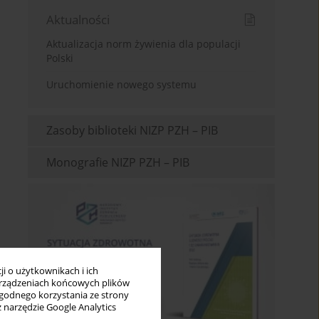
Aktualności
Aktualizacja norm żywienia dla populacji
Polski
Uruchomienie nowego systemu
Zasoby biblioteki NIZP PZH – PIB
Monografie NIZP PZH – PIB
i o użytkownikach i ich
rządzeniach końcowych plików
wygodnego korzystania ze strony
z narzędzie Google Analytics