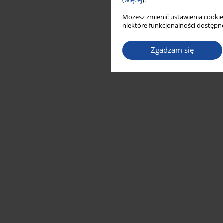
(
więcej
).
Możesz zmienić ustawienia cookie
niektóre funkcjonalności dostępne
Zgadzam się