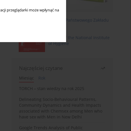
acji przeglądarki może wpłynąć na
Roczniki Państwowego Zakładu
Higieny
Annals of the National Institute
of Hygiene
Najczęściej czytane
Miesiąc
Rok
TORCH – stan wiedzy na rok 2025
Delineating Socio-Behavioural Patterns,
Community Dynamics and Health Impacts
associated with Chemsex among Men who
have sex with Men in New Delhi
Google Trends Analysis of Public