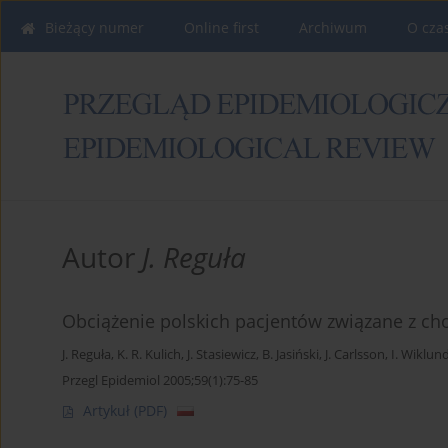
Bieżący numer
Online first
Archiwum
O cza
Autor
J. Reguła
Obciążenie polskich pacjentów związane z ch
J. Reguła
,
K. R. Kulich
,
J. Stasiewicz
,
B. Jasiński
,
J. Carlsson
,
I. Wiklun
Przegl Epidemiol 2005;59(1):75-85
Artykuł
(PDF)