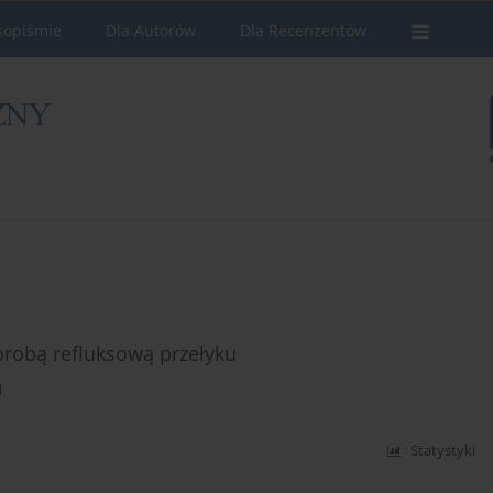
sopiśmie
Dla Autorów
Dla Recenzentów
orobą refluksową przełyku
d
Statystyki