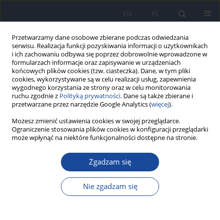
EN
PL
Przetwarzamy dane osobowe zbierane podczas odwiedzania
serwisu. Realizacja funkcji pozyskiwania informacji o użytkownikach
i ich zachowaniu odbywa się poprzez dobrowolnie wprowadzone w
formularzach informacje oraz zapisywanie w urządzeniach
końcowych plików cookies (tzw. ciasteczka). Dane, w tym pliki
cookies, wykorzystywane są w celu realizacji usług, zapewnienia
wygodnego korzystania ze strony oraz w celu monitorowania
ruchu zgodnie z
Polityką prywatności
. Dane są także zbierane i
przetwarzane przez narzędzie Google Analytics (
więcej
).
1-2/2000 vol. 54
Możesz zmienić ustawienia cookies w swojej przeglądarce.
Ograniczenie stosowania plików cookies w konfiguracji przeglądarki
może wpłynąć na niektóre funkcjonalności dostępne na stronie.
Zgadzam się
Tasiemczyce w 1998 roku
Nie zgadzam się
W. Płonka
Więcej