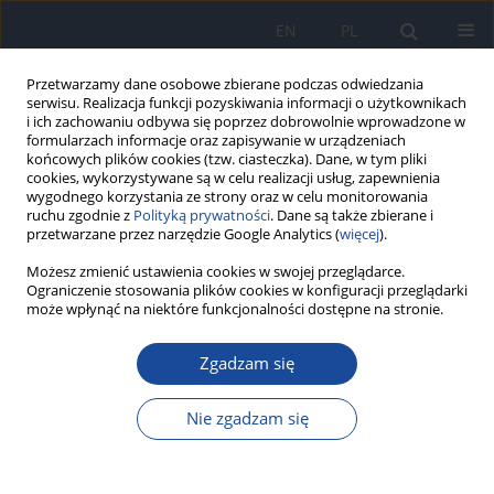
EN
PL
Przetwarzamy dane osobowe zbierane podczas odwiedzania
serwisu. Realizacja funkcji pozyskiwania informacji o użytkownikach
i ich zachowaniu odbywa się poprzez dobrowolnie wprowadzone w
formularzach informacje oraz zapisywanie w urządzeniach
końcowych plików cookies (tzw. ciasteczka). Dane, w tym pliki
cookies, wykorzystywane są w celu realizacji usług, zapewnienia
wygodnego korzystania ze strony oraz w celu monitorowania
ruchu zgodnie z
Polityką prywatności
. Dane są także zbierane i
przetwarzane przez narzędzie Google Analytics (
więcej
).
Słowo kluczowe
prophylaxis
Możesz zmienić ustawienia cookies w swojej przeglądarce.
Ograniczenie stosowania plików cookies w konfiguracji przeglądarki
może wpłynąć na niektóre funkcjonalności dostępne na stronie.
PRACA ORYGINALNA
Wiedza o HIV wśród polskich licealistów: wyniki
Zgadzam się
jednorazowej prelekcji
Nie zgadzam się
Weronika Kuśmierczyk
,
Dagny Clea Krankowska
,
Mateusz Bugajski
,
Agnieszka Lembas
,
Aleksandra Bętkowska
,
Ida Kołakowska
,
Tomasz
Mikuła
,
Izabela Kozak
,
Gabriela Dąbrowska
,
Karolina Smolińska
,
Karolina Czerwiec
,
Barbara Badura
,
Aleksandra Krygowska
,
Marta