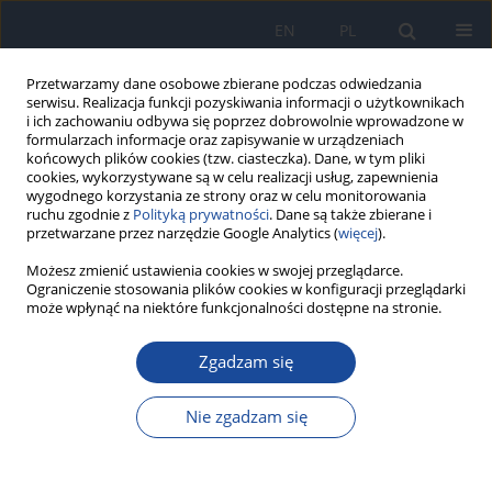
EN
PL
Przetwarzamy dane osobowe zbierane podczas odwiedzania
serwisu. Realizacja funkcji pozyskiwania informacji o użytkownikach
i ich zachowaniu odbywa się poprzez dobrowolnie wprowadzone w
formularzach informacje oraz zapisywanie w urządzeniach
końcowych plików cookies (tzw. ciasteczka). Dane, w tym pliki
cookies, wykorzystywane są w celu realizacji usług, zapewnienia
wygodnego korzystania ze strony oraz w celu monitorowania
ruchu zgodnie z
Polityką prywatności
. Dane są także zbierane i
przetwarzane przez narzędzie Google Analytics (
więcej
).
1-2/2000 vol. 54
Możesz zmienić ustawienia cookies w swojej przeglądarce.
Ograniczenie stosowania plików cookies w konfiguracji przeglądarki
może wpłynąć na niektóre funkcjonalności dostępne na stronie.
Zgadzam się
Salmonelozy w 1998 roku
Nie zgadzam się
E. Gonera
Więcej