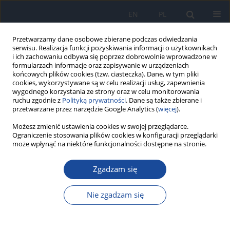
EN
PL
Przetwarzamy dane osobowe zbierane podczas odwiedzania
serwisu. Realizacja funkcji pozyskiwania informacji o użytkownikach
i ich zachowaniu odbywa się poprzez dobrowolnie wprowadzone w
formularzach informacje oraz zapisywanie w urządzeniach
końcowych plików cookies (tzw. ciasteczka). Dane, w tym pliki
cookies, wykorzystywane są w celu realizacji usług, zapewnienia
wygodnego korzystania ze strony oraz w celu monitorowania
ruchu zgodnie z
Polityką prywatności
. Dane są także zbierane i
przetwarzane przez narzędzie Google Analytics (
więcej
).
Archiwum
Możesz zmienić ustawienia cookies w swojej przeglądarce.
Ograniczenie stosowania plików cookies w konfiguracji przeglądarki
może wpłynąć na niektóre funkcjonalności dostępne na stronie.
3/2022 vol. 76
Zgadzam się
Long COVID
Nie zgadzam się
K Guziejko
,
J Tałałaj
,
P Czupryna
,
A Moniuszko-Malinowska
Przegl Epidemiol 2022;76(3):287-295
DOI
:
https://doi.org/10.32394/pe.76.27