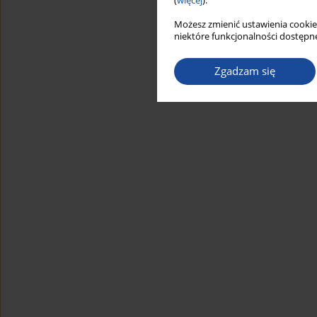
(
więcej
).
Możesz zmienić ustawienia cookie
niektóre funkcjonalności dostępne
Zgadzam się