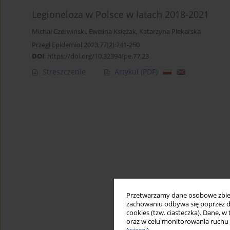
Legioneloza w Polsce w latach 2018-2021
Michał Czerwiński
,
Ewelina Księżak
,
Katarzyna Piekarska
Przegl Epidemiol 2023;77(2):241-250
DOI
:
https://doi.org/10.32394/pe.77.23
Streszczenie
Artykuł
(PDF)
Przetwarzamy dane osobowe zbiera
zachowaniu odbywa się poprzez d
cookies (tzw. ciasteczka). Dane, w
oraz w celu monitorowania ruchu