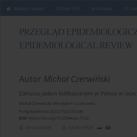
Bieżący numer
Online first
Archiwum
O cza
Autor
Michał Czerwiński
Zatrucia jadem kiełbasianym w Polsce w lata
Michał Czerwiński
,
Mirosław P. Czarkowski
Przegl Epidemiol 2023;77(2):233-240
DOI
:
https://doi.org/10.32394/pe.77.22
Streszczenie
Artykuł
(PDF)