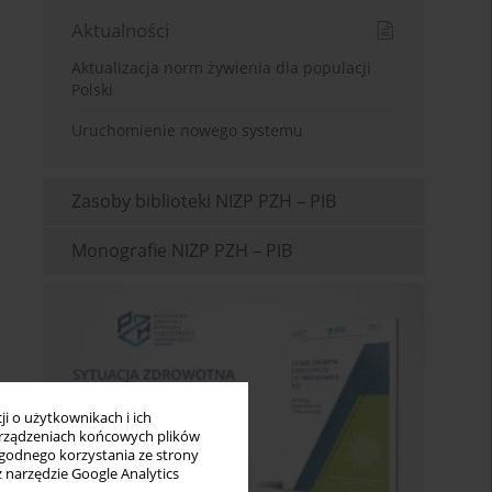
Aktualności
Aktualizacja norm żywienia dla populacji
Polski
Uruchomienie nowego systemu
Zasoby biblioteki NIZP PZH – PIB
Monografie NIZP PZH – PIB
i o użytkownikach i ich
rządzeniach końcowych plików
wygodnego korzystania ze strony
z narzędzie Google Analytics