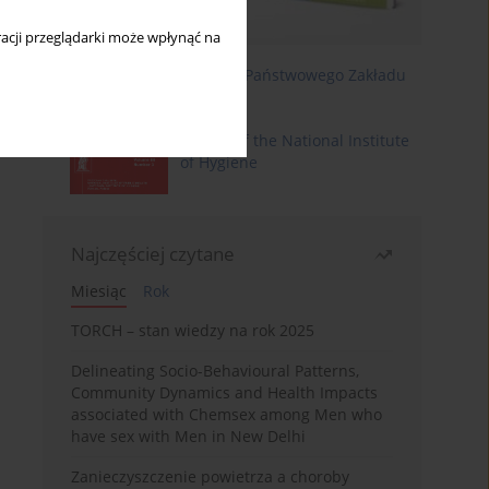
acji przeglądarki może wpłynąć na
Roczniki Państwowego Zakładu
Higieny
Annals of the National Institute
of Hygiene
Najczęściej czytane
Miesiąc
Rok
TORCH – stan wiedzy na rok 2025
Delineating Socio-Behavioural Patterns,
Community Dynamics and Health Impacts
associated with Chemsex among Men who
have sex with Men in New Delhi
Zanieczyszczenie powietrza a choroby