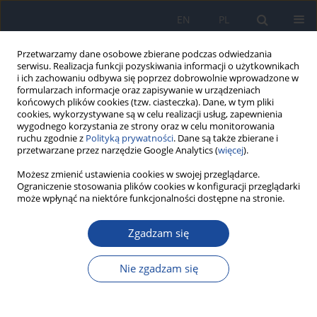
EN
PL
Przetwarzamy dane osobowe zbierane podczas odwiedzania
serwisu. Realizacja funkcji pozyskiwania informacji o użytkownikach
i ich zachowaniu odbywa się poprzez dobrowolnie wprowadzone w
formularzach informacje oraz zapisywanie w urządzeniach
końcowych plików cookies (tzw. ciasteczka). Dane, w tym pliki
cookies, wykorzystywane są w celu realizacji usług, zapewnienia
wygodnego korzystania ze strony oraz w celu monitorowania
ruchu zgodnie z
Polityką prywatności
. Dane są także zbierane i
przetwarzane przez narzędzie Google Analytics (
więcej
).
Autor
Franklyn Oluwadare
Możesz zmienić ustawienia cookies w swojej przeglądarce.
Ograniczenie stosowania plików cookies w konfiguracji przeglądarki
może wpłynąć na niektóre funkcjonalności dostępne na stronie.
PRACA POGLĄDOWA
Beyond antigenic variation: A review of
Zgadzam się
innovative immuno-epidemiologic approaches to
trypanosomiasis vaccine design
Nie zgadzam się
Franklyn Ayomide Oluwadare
,
Olamilekan Gabriel Banwo
,
Terese
Gabriel Orum
,
Adeola Mariam Lateef
,
Mark Musa Hamman
,
Victor
Ibukun Agbajelola