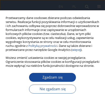
EN
PL
Przetwarzamy dane osobowe zbierane podczas odwiedzania
serwisu. Realizacja funkcji pozyskiwania informacji o użytkownikach
i ich zachowaniu odbywa się poprzez dobrowolnie wprowadzone w
formularzach informacje oraz zapisywanie w urządzeniach
końcowych plików cookies (tzw. ciasteczka). Dane, w tym pliki
cookies, wykorzystywane są w celu realizacji usług, zapewnienia
wygodnego korzystania ze strony oraz w celu monitorowania
ruchu zgodnie z
Polityką prywatności
. Dane są także zbierane i
przetwarzane przez narzędzie Google Analytics (
więcej
).
Autor
J. Jasonek
Możesz zmienić ustawienia cookies w swojej przeglądarce.
Ograniczenie stosowania plików cookies w konfiguracji przeglądarki
może wpłynąć na niektóre funkcjonalności dostępne na stronie.
Przebieg leczenia rebetronem dziecka z
Zgadzam się
przewlekłym zapaleniem wątroby wywołanym
HCV i z cukrzycą typu I
Nie zgadzam się
J. Jasonek
,
I. Kacprzak-Bergman
,
I. Zaleska
Przegl Epidemiol 2006;60(2):259-263
Statystyki