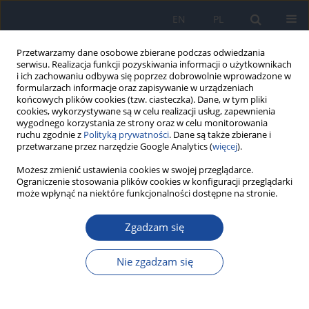
EN
PL
Przetwarzamy dane osobowe zbierane podczas odwiedzania
serwisu. Realizacja funkcji pozyskiwania informacji o użytkownikach
i ich zachowaniu odbywa się poprzez dobrowolnie wprowadzone w
formularzach informacje oraz zapisywanie w urządzeniach
końcowych plików cookies (tzw. ciasteczka). Dane, w tym pliki
cookies, wykorzystywane są w celu realizacji usług, zapewnienia
wygodnego korzystania ze strony oraz w celu monitorowania
ruchu zgodnie z
Polityką prywatności
. Dane są także zbierane i
przetwarzane przez narzędzie Google Analytics (
więcej
).
Autor
M. Jarosz
Możesz zmienić ustawienia cookies w swojej przeglądarce.
Ograniczenie stosowania plików cookies w konfiguracji przeglądarki
może wpłynąć na niektóre funkcjonalności dostępne na stronie.
Picie kawy a ryzyko cukrzycy typu 2.
Zgadzam się
Optymistyczne doniesienia naukowe
R. Wierzejska
,
M. Jarosz
Nie zgadzam się
Przegl Epidemiol 2012;66(3):509-512
Statystyki