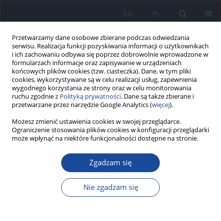
EN
PL
Przetwarzamy dane osobowe zbierane podczas odwiedzania
serwisu. Realizacja funkcji pozyskiwania informacji o użytkownikach
i ich zachowaniu odbywa się poprzez dobrowolnie wprowadzone w
formularzach informacje oraz zapisywanie w urządzeniach
końcowych plików cookies (tzw. ciasteczka). Dane, w tym pliki
cookies, wykorzystywane są w celu realizacji usług, zapewnienia
wygodnego korzystania ze strony oraz w celu monitorowania
ruchu zgodnie z
Polityką prywatności
. Dane są także zbierane i
przetwarzane przez narzędzie Google Analytics (
więcej
).
Autor
J. Janocha-Litwin
Możesz zmienić ustawienia cookies w swojej przeglądarce.
Ograniczenie stosowania plików cookies w konfiguracji przeglądarki
może wpłynąć na niektóre funkcjonalności dostępne na stronie.
Występowanie nawracających zapaleń opon
mózgowo-rdzeniowych (ZOMR) w świetle
Zgadzam się
aktualnych danych piśmiennictwa
Nie zgadzam się
J. Janocha-Litwin
,
K. Simon
Przegl Epidemiol 2013;67(1):125-129
Statystyki