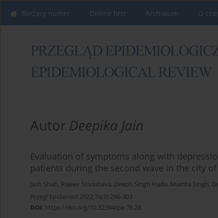
Bieżący numer
Online first
Archiwum
O cza
Autor
Deepika Jain
Evaluation of symptoms along with depression,
patients during the second wave in the city of 
Jash Shah
,
Rajeev Srivastava
,
Deepti Singh Hada
,
Mamta Singh
,
De
Przegl Epidemiol 2022;76(3):296-303
DOI
:
https://doi.org/10.32394/pe.76.28