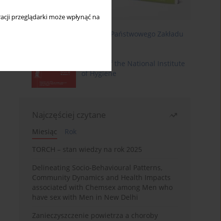
acji przeglądarki może wpłynąć na
Roczniki Państwowego Zakładu
Higieny
Annals of the National Institute
of Hygiene
Najczęściej czytane
Miesiąc
Rok
TORCH – stan wiedzy na rok 2025
Delineating Socio-Behavioural Patterns,
Community Dynamics and Health Impacts
associated with Chemsex among Men who
have sex with Men in New Delhi
Zanieczyszczenie powietrza a choroby