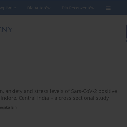
sopiśmie
Dla Autorów
Dla Recenzentów
 anxiety and stress levels of Sars-CoV-2 positive
Indore, Central India – a cross sectional study
epika Jain