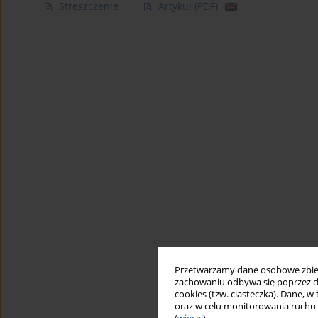
Streszczenie
Artykuł
(PDF)
Przetwarzamy dane osobowe zbiera
zachowaniu odbywa się poprzez d
cookies (tzw. ciasteczka). Dane, w
oraz w celu monitorowania ruchu