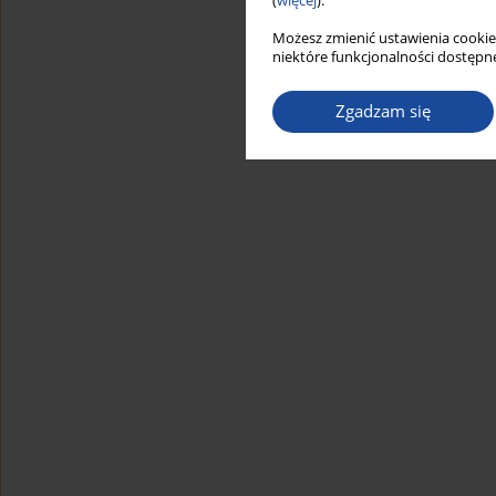
(
więcej
).
Możesz zmienić ustawienia cookie
niektóre funkcjonalności dostępne
Zgadzam się