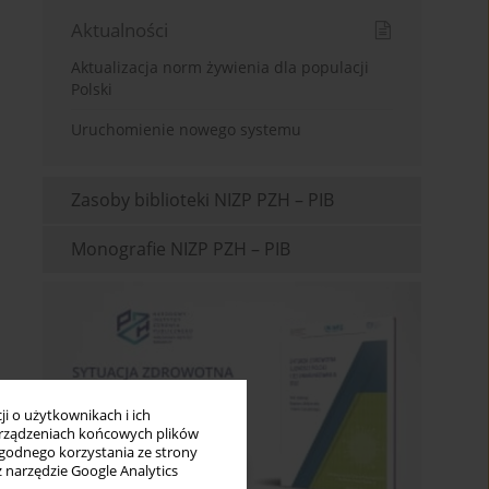
Aktualności
Aktualizacja norm żywienia dla populacji
Polski
Uruchomienie nowego systemu
Zasoby biblioteki NIZP PZH – PIB
Monografie NIZP PZH – PIB
i o użytkownikach i ich
rządzeniach końcowych plików
wygodnego korzystania ze strony
z narzędzie Google Analytics