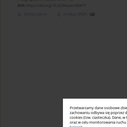
DOI
:
https://doi.org/10.32394/pe/200677
Streszczenie
Artykuł
(PDF)
Przetwarzamy dane osobowe zbiera
zachowaniu odbywa się poprzez d
cookies (tzw. ciasteczka). Dane, w
oraz w celu monitorowania ruchu