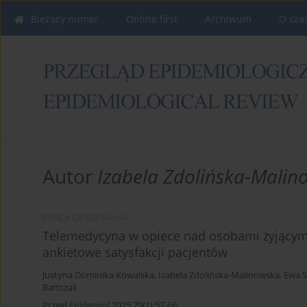
Bieżący numer
Online first
Archiwum
O cza
Autor
Izabela Zdolińska-Malin
PRACA ORYGINALNA
Telemedycyna w opiece nad osobami żyjącymi
ankietowe satysfakcji pacjentów
Justyna Dominika Kowalska
,
Izabela Zdolińska-Malinowska
,
Ewa S
Bartczak
Przegl Epidemiol 2025;79(1):57-66