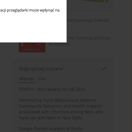
acji przeglądarki może wpłynąć na
Roczniki Państwowego Zakładu
Higieny
Annals of the National Institute
of Hygiene
Najczęściej czytane
Miesiąc
Rok
TORCH – stan wiedzy na rok 2025
Delineating Socio-Behavioural Patterns,
Community Dynamics and Health Impacts
associated with Chemsex among Men who
have sex with Men in New Delhi
Google Trends Analysis of Public