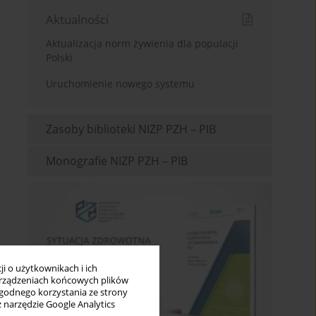
Aktualności
Aktualizacja norm żywienia dla populacji
Polski
Uruchomienie nowego systemu
Zasoby biblioteki NIZP PZH – PIB
Monografie NIZP PZH – PIB
i o użytkownikach i ich
rządzeniach końcowych plików
wygodnego korzystania ze strony
z narzędzie Google Analytics