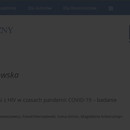
sopiśmie
Dla Autorów
Dla Recenzentów
owska
 z HIV w czasach pandemii COVID-19 – badanie
iewaszewicz
,
Paweł Mierzejewski
,
Ivana Gmizic
,
Magdalena Ankiersztejn-