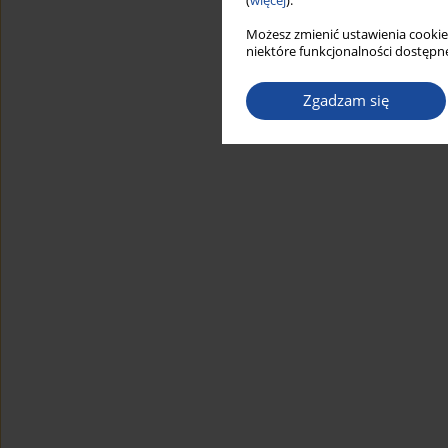
(
więcej
).
Możesz zmienić ustawienia cookie
niektóre funkcjonalności dostępne
Zgadzam się