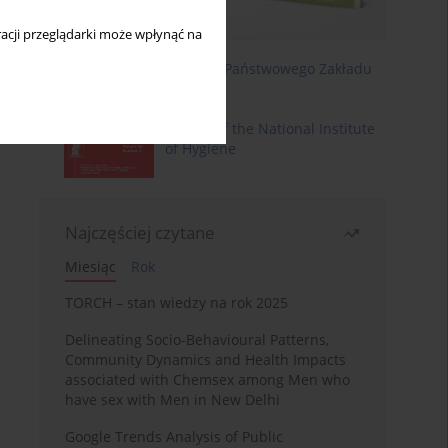
acji przeglądarki może wpłynąć na
Roczniki Państwowego Zakładu
Higieny
Annals of the National Institute
of Hygiene
Najczęściej czytane
Miesiąc
Rok
TORCH – stan wiedzy na rok 2025
Delineating Socio-Behavioural Patterns,
Community Dynamics and Health Impacts
associated with Chemsex among Men who
have sex with Men in New Delhi
Google Trends Analysis of Public