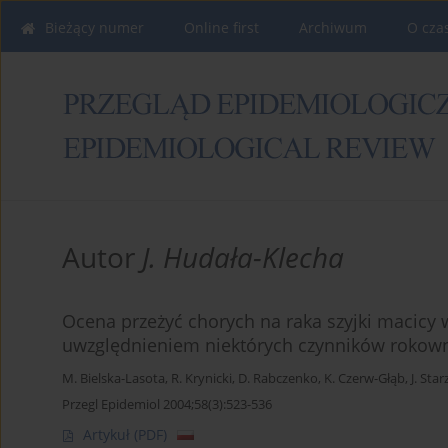
Bieżący numer
Online first
Archiwum
O cza
Autor
J. Hudała-Klecha
Ocena przeżyć chorych na raka szyjki macicy 
uwzględnieniem niektórych czynników rokow
M. Bielska-Lasota
,
R. Krynicki
,
D. Rabczenko
,
K. Czerw-Głąb
,
J. Sta
Przegl Epidemiol 2004;58(3):523-536
Artykuł
(PDF)