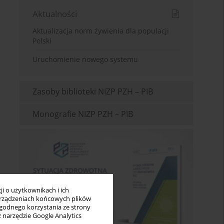
Aktualności
Aktualizacja norm żywienia dla populacji
Polski
Uruchomienie nowego systemu
Zasoby biblioteki NIZP PZH – PIB
Monografie NIZP PZH – PIB
i o użytkownikach i ich
rządzeniach końcowych plików
wygodnego korzystania ze strony
z narzędzie Google Analytics