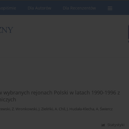
sopiśmie
Dla Autorów
Dla Recenzentów
w wybranych rejonach Polski w latach 1990-1996 z
niczych
rzewski
,
Z. Wronkowski
,
J. Zielińki
,
A. Chil
,
J. Hudała-Klecha
,
A. Świercz
Statystyki