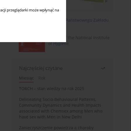
acji przeglądarki może wpłynąć na
Roczniki Państwowego Zakładu
Higieny
Annals of the National Institute
of Hygiene
Najczęściej czytane
Miesiąc
Rok
TORCH – stan wiedzy na rok 2025
Delineating Socio-Behavioural Patterns,
Community Dynamics and Health Impacts
associated with Chemsex among Men who
have sex with Men in New Delhi
Zanieczyszczenie powietrza a choroby