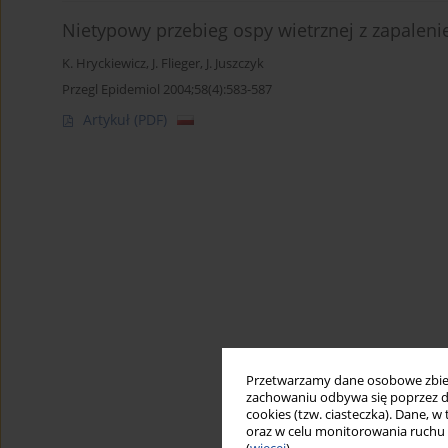
Nietypowy przebieg ospy wietrznej z zapaleni
K. Hryckiewicz
,
J. Flieger
,
J. Juszczyk
Przegl Epidemiol 2004;58(4):583-587
Artykuł
(PDF)
Przetwarzamy dane osobowe zbiera
zachowaniu odbywa się poprzez d
cookies (tzw. ciasteczka). Dane, w
oraz w celu monitorowania ruchu