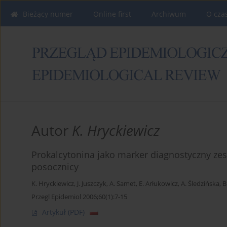
Bieżący numer
Online first
Archiwum
O cza
Autor
K. Hryckiewicz
Prokalcytonina jako marker diagnostyczny zesp
posocznicy
K. Hryckiewicz
,
J. Juszczyk
,
A. Samet
,
E. Arłukowicz
,
A. Śledzińska
,
B
Przegl Epidemiol 2006;60(1):7-15
Artykuł
(PDF)