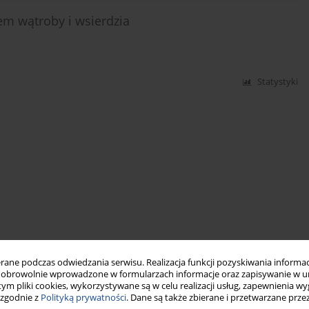
em wątroby i wsierdzia
Statystyki
ne podczas odwiedzania serwisu. Realizacja funkcji pozyskiwania informacj
obrowolnie wprowadzone w formularzach informacje oraz zapisywanie w u
 tym pliki cookies, wykorzystywane są w celu realizacji usług, zapewnienia 
 zgodnie z
Polityką prywatności
. Dane są także zbierane i przetwarzane prze