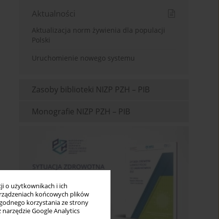
Aktualności
Aktualizacja norm żywienia dla populacji
Polski
Uruchomienie nowego systemu
Zasoby biblioteki NIZP PZH – PIB
Monografie NIZP PZH – PIB
i o użytkownikach i ich
rządzeniach końcowych plików
wygodnego korzystania ze strony
z narzędzie Google Analytics