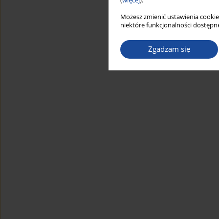
(
więcej
).
Możesz zmienić ustawienia cookie
niektóre funkcjonalności dostępne
Zgadzam się