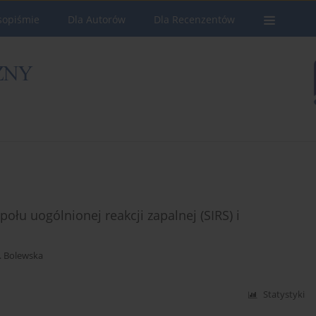
sopiśmie
Dla Autorów
Dla Recenzentów
ołu uogólnionej reakcji zapalnej (SIRS) i
. Bolewska
Statystyki