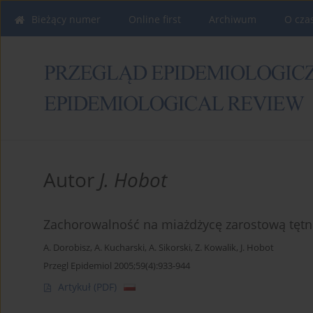
Bieżący numer
Online first
Archiwum
O cza
Autor
J. Hobot
Zachorowalność na miażdżycę zarostową tętni
A. Dorobisz
,
A. Kucharski
,
A. Sikorski
,
Z. Kowalik
,
J. Hobot
Przegl Epidemiol 2005;59(4):933-944
Artykuł
(PDF)