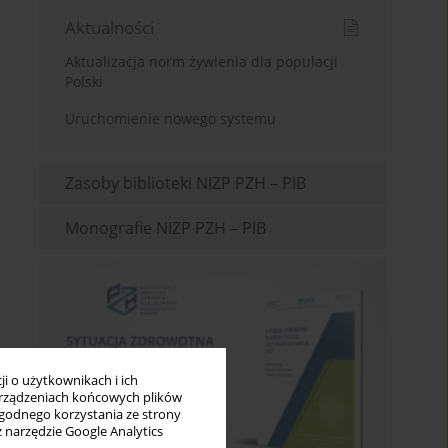
Aktualności
Aktualizacja norm żywienia dla populacji
Polski
Uruchomienie nowego systemu
Zasoby biblioteki NIZP PZH – PIB
Monografie NIZP PZH – PIB
i o użytkownikach i ich
rządzeniach końcowych plików
wygodnego korzystania ze strony
z narzędzie Google Analytics