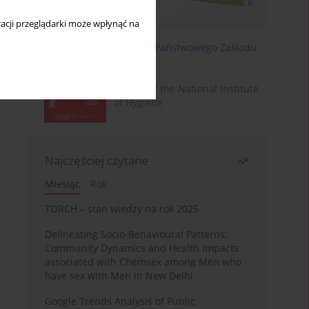
acji przeglądarki może wpłynąć na
Roczniki Państwowego Zakładu
Higieny
Annals of the National Institute
of Hygiene
Najczęściej czytane
Miesiąc
Rok
TORCH – stan wiedzy na rok 2025
Delineating Socio-Behavioural Patterns,
Community Dynamics and Health Impacts
associated with Chemsex among Men who
have sex with Men in New Delhi
Google Trends Analysis of Public