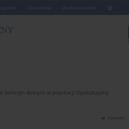
sopiśmie
Dla Autorów
Dla Recenzentów
c kończyn dolnych w populacji Opolszczyzny
Statystyki