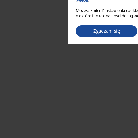
(
więcej
).
Możesz zmienić ustawienia cookie
niektóre funkcjonalności dostępne
Zgadzam się