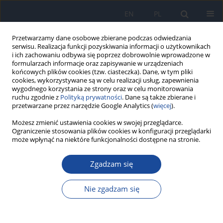
EN
PL
Przetwarzamy dane osobowe zbierane podczas odwiedzania
serwisu. Realizacja funkcji pozyskiwania informacji o użytkownikach
i ich zachowaniu odbywa się poprzez dobrowolnie wprowadzone w
formularzach informacje oraz zapisywanie w urządzeniach
końcowych plików cookies (tzw. ciasteczka). Dane, w tym pliki
cookies, wykorzystywane są w celu realizacji usług, zapewnienia
wygodnego korzystania ze strony oraz w celu monitorowania
ruchu zgodnie z
Polityką prywatności
. Dane są także zbierane i
przetwarzane przez narzędzie Google Analytics (
więcej
).
Autor
M. Hołda
Możesz zmienić ustawienia cookies w swojej przeglądarce.
Ograniczenie stosowania plików cookies w konfiguracji przeglądarki
może wpłynąć na niektóre funkcjonalności dostępne na stronie.
Wiedza studentów kierunków medycznych na
Zgadzam się
temat chorób rzadkich – efekt celowanej
interwencji edukacyjnej
Nie zgadzam się
K. Jonas
,
M. Waligóra
,
M. Hołda
,
J. Sulicka-Grodzicka
,
M. Strach
,
P.
Podolec
,
G. Kopeć
Przegl Epidemiol 2017;71(1):80-89