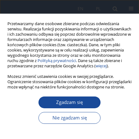
EN
PL
Przetwarzamy dane osobowe zbierane podczas odwiedzania
serwisu. Realizacja funkcji pozyskiwania informacji o użytkownikach
i ich zachowaniu odbywa się poprzez dobrowolnie wprowadzone w
formularzach informacje oraz zapisywanie w urządzeniach
końcowych plików cookies (tzw. ciasteczka). Dane, w tym pliki
cookies, wykorzystywane są w celu realizacji usług, zapewnienia
wygodnego korzystania ze strony oraz w celu monitorowania
ruchu zgodnie z
Polityką prywatności
. Dane są także zbierane i
przetwarzane przez narzędzie Google Analytics (
więcej
).
Autor
T. Hermanowski
Możesz zmienić ustawienia cookies w swojej przeglądarce.
Ograniczenie stosowania plików cookies w konfiguracji przeglądarki
może wpłynąć na niektóre funkcjonalności dostępne na stronie.
Samorządowe programy zdrowotne opiniowane
przez Agencję Oceny Technologii Medycznych i
Zgadzam się
Taryfikacji w latach 2010 i 2013
Nie zgadzam się
K. Kolasa
,
A. Turlej
,
T. Hermanowski
Przegl Epidemiol 2016;70(1):151-154
Statystyki