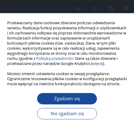
EN
PL
Przetwarzamy dane osobowe zbierane podczas odwiedzania
serwisu. Realizacja funkcji pozyskiwania informacji o użytkownikach
i ich zachowaniu odbywa się poprzez dobrowolnie wprowadzone w
formularzach informacje oraz zapisywanie w urządzeniach
końcowych plików cookies (tzw. ciasteczka). Dane, w tym pliki
cookies, wykorzystywane są w celu realizacji usług, zapewnienia
wygodnego korzystania ze strony oraz w celu monitorowania
ruchu zgodnie z
Polityką prywatności
. Dane są także zbierane i
przetwarzane przez narzędzie Google Analytics (
więcej
).
Autor
Ashoo Grover
Możesz zmienić ustawienia cookies w swojej przeglądarce.
Ograniczenie stosowania plików cookies w konfiguracji przeglądarki
może wpłynąć na niektóre funkcjonalności dostępne na stronie.
PRACA ORYGINALNA
Zgadzam się
Systematic quality evaluation of mobile health
applications using Selenium web scraping
Nie zgadzam się
approach
U Venkatesh
,
Varkey Nadakkavukaran Santhosh
,
Ashoo Grover
,
Om
Prakash Bera
,
Ashish Joshi
,
R Durga