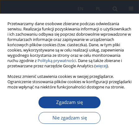
EN
PL
Przetwarzamy dane osobowe zbierane podczas odwiedzania
serwisu. Realizacja funkcji pozyskiwania informacji o użytkownikach
i ich zachowaniu odbywa się poprzez dobrowolnie wprowadzone w
formularzach informacje oraz zapisywanie w urządzeniach
końcowych plików cookies (tzw. ciasteczka). Dane, w tym pliki
cookies, wykorzystywane są w celu realizacji usług, zapewnienia
wygodnego korzystania ze strony oraz w celu monitorowania
ruchu zgodnie z
Polityką prywatności
. Dane są także zbierane i
przetwarzane przez narzędzie Google Analytics (
więcej
).
Autor
R. Grenda
Możesz zmienić ustawienia cookies w swojej przeglądarce.
Ograniczenie stosowania plików cookies w konfiguracji przeglądarki
może wpłynąć na niektóre funkcjonalności dostępne na stronie.
Zalecenia dotyczące opieki nad dziećmi z
Zgadzam się
zakażeniem HBV i HCV kwalifikowanych do
przeszczepienia wątroby i/lub nerki oraz po
Nie zgadzam się
transplantacji
J. Pawłowska
,
P. Kaliciński
,
K. Dzierżanowska-Fangrat
,
R. Grenda
,
J.
Socha
,
M. Wojnarowski
,
J. Cielecka-Kuszyk