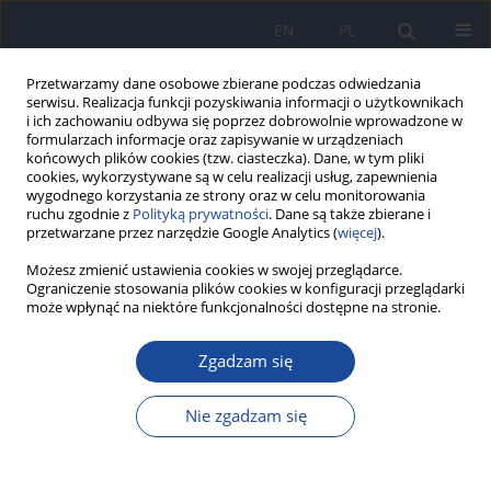
EN
PL
Przetwarzamy dane osobowe zbierane podczas odwiedzania
serwisu. Realizacja funkcji pozyskiwania informacji o użytkownikach
i ich zachowaniu odbywa się poprzez dobrowolnie wprowadzone w
formularzach informacje oraz zapisywanie w urządzeniach
końcowych plików cookies (tzw. ciasteczka). Dane, w tym pliki
cookies, wykorzystywane są w celu realizacji usług, zapewnienia
wygodnego korzystania ze strony oraz w celu monitorowania
ruchu zgodnie z
Polityką prywatności
. Dane są także zbierane i
przetwarzane przez narzędzie Google Analytics (
więcej
).
Autor
A. Grabińska
Możesz zmienić ustawienia cookies w swojej przeglądarce.
Ograniczenie stosowania plików cookies w konfiguracji przeglądarki
może wpłynąć na niektóre funkcjonalności dostępne na stronie.
Wpływ wybranych czynników predykcyjnych na
Zgadzam się
uzyskanie trwałej odpowiedzi wirusologiczne
D. Kozielewicz
,
A. Grabińska
,
G. Madej
,
M. Wietlicka-Piszcz
Nie zgadzam się
Przegl Epidemiol 2017;71(2):177-189
Statystyki