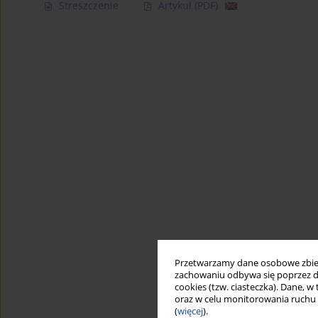
Streszczenie
Artykuł
(PDF)
Przetwarzamy dane osobowe zbiera
zachowaniu odbywa się poprzez d
cookies (tzw. ciasteczka). Dane, w
oraz w celu monitorowania ruchu
(
więcej
).