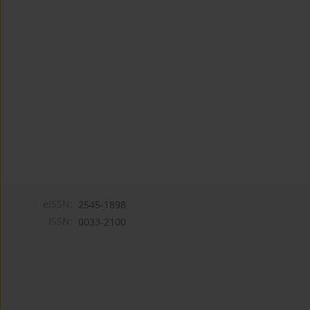
eISSN:
2545-1898
ISSN:
0033-2100