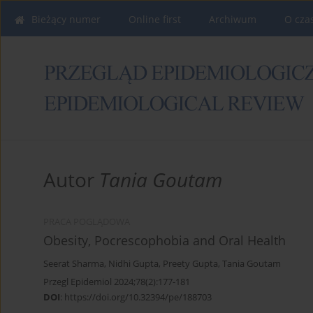
Bieżący numer
Online first
Archiwum
O cza
Autor
Tania Goutam
PRACA POGLĄDOWA
Obesity, Pocrescophobia and Oral Health
Seerat Sharma
,
Nidhi Gupta
,
Preety Gupta
,
Tania Goutam
Przegl Epidemiol 2024;78(2):177-181
DOI
:
https://doi.org/10.32394/pe/188703