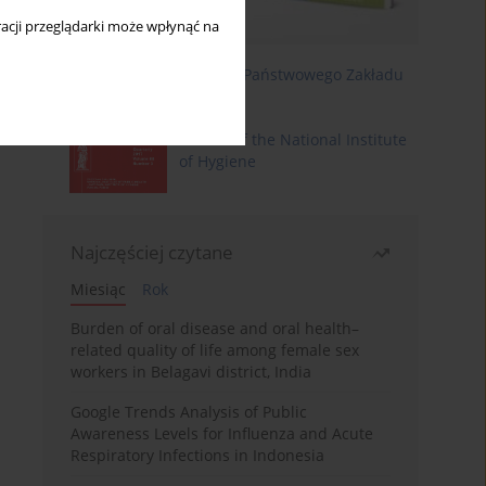
acji przeglądarki może wpłynąć na
Roczniki Państwowego Zakładu
Higieny
Annals of the National Institute
of Hygiene
Najczęściej czytane
Miesiąc
Rok
Burden of oral disease and oral health–
related quality of life among female sex
workers in Belagavi district, India
Google Trends Analysis of Public
Awareness Levels for Influenza and Acute
Respiratory Infections in Indonesia