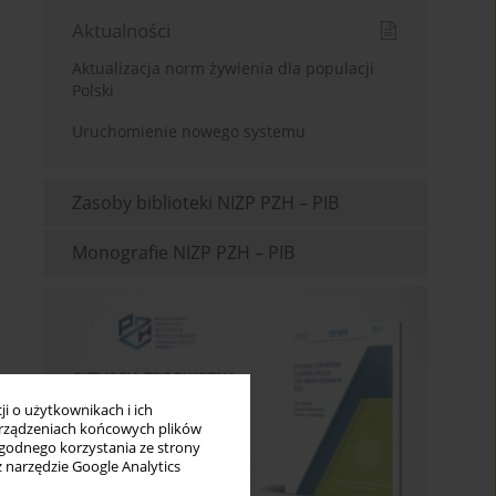
Aktualności
Aktualizacja norm żywienia dla populacji
Polski
Uruchomienie nowego systemu
Zasoby biblioteki NIZP PZH – PIB
Monografie NIZP PZH – PIB
i o użytkownikach i ich
rządzeniach końcowych plików
wygodnego korzystania ze strony
z narzędzie Google Analytics