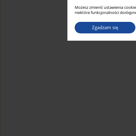
Możesz zmienić ustawienia cookie
niektóre funkcjonalności dostępne
Zgadzam się