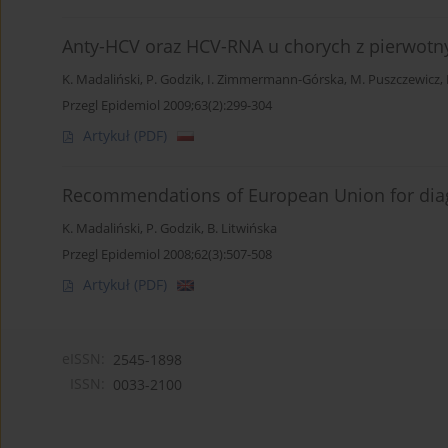
Anty-HCV oraz HCV-RNA u chorych z pierwot
K. Madaliński
,
P. Godzik
,
I. Zimmermann-Górska
,
M. Puszczewicz
,
Przegl Epidemiol 2009;63(2):299-304
Artykuł
(PDF)
Recommendations of European Union for dia
K. Madaliński
,
P. Godzik
,
B. Litwińska
Przegl Epidemiol 2008;62(3):507-508
Artykuł
(PDF)
eISSN:
2545-1898
ISSN:
0033-2100