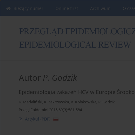
Bieżący numer
Online first
Archiwum
O cza
Autor
P. Godzik
Epidemiologia zakażeń HCV w Europie Środk
K. Madaliński
,
K. Zakrzewska
,
A. Kołakowska
,
P. Godzik
Przegl Epidemiol 2015;69(3):581-584
Artykuł
(PDF)