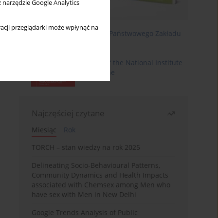
z narzędzie Google Analytics
acji przeglądarki może wpłynąć na
Roczniki Państwowego Zakładu
Higieny
Annals of the National Institute
of Hygiene
Najczęściej czytane
Miesiąc
Rok
TORCH – stan wiedzy na rok 2025
Delineating Socio-Behavioural Patterns,
Community Dynamics and Health Impacts
associated with Chemsex among Men who
have sex with Men in New Delhi
Google Trends Analysis of Public