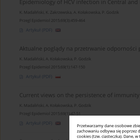
Epidemiology of HCV infection in Central and
K. Madaliński
,
K. Zakrzewska
,
A. Kołakowska
,
P. Godzik
Przegl Epidemiol 2015;69(3):459-464
Artykuł
(PDF)
Aktualne poglądy na przetrwanie odporności 
K. Madaliński
,
A. Kołakowska
,
P. Godzik
Przegl Epidemiol 2015;69(1):147-150
Artykuł
(PDF)
Current views on the persistence of immunity 
K. Madaliński
,
A. Kołakowska
,
P. Godzik
Przegl Epidemiol 2015;69(1):47-51
Artykuł
(PDF)
Przetwarzamy dane osobowe zbiera
zachowaniu odbywa się poprzez d
cookies (tzw. ciasteczka). Dane, w