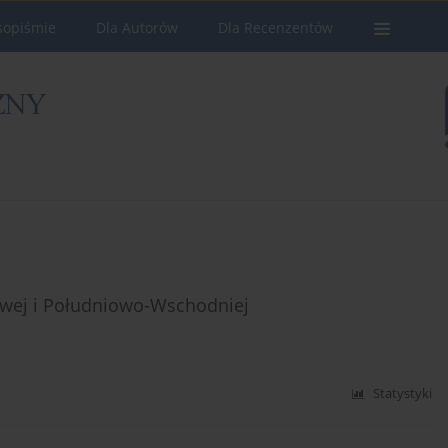
sopiśmie
Dla Autorów
Dla Recenzentów
owej i Południowo-Wschodniej
Statystyki