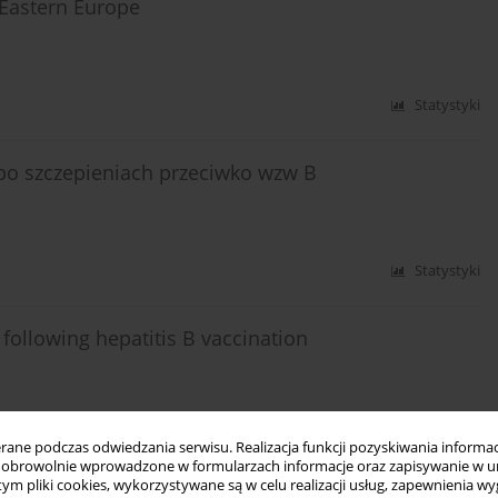
 Eastern Europe
Statystyki
po szczepieniach przeciwko wzw B
Statystyki
following hepatitis B vaccination
Statystyki
ne podczas odwiedzania serwisu. Realizacja funkcji pozyskiwania informacj
obrowolnie wprowadzone w formularzach informacje oraz zapisywanie w u
 tym pliki cookies, wykorzystywane są w celu realizacji usług, zapewnienia 