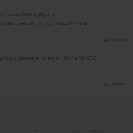
nym zespołem Sjögrena
K. Dzierżanowska-Fangrat
,
J. Jabłońska
,
J. Żeromski
Statystyki
gnostic determination of HBV and HCV
Statystyki
© 2006-2026 Journal hosting platform by
Bentus