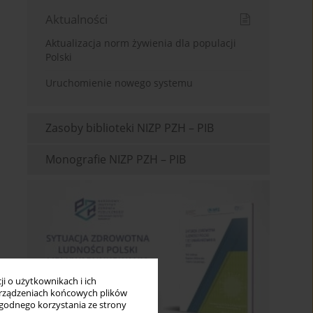
Aktualności
Aktualizacja norm żywienia dla populacji
Polski
Uruchomienie nowego systemu
Zasoby biblioteki NIZP PZH – PIB
Monografie NIZP PZH – PIB
i o użytkownikach i ich
rządzeniach końcowych plików
wygodnego korzystania ze strony