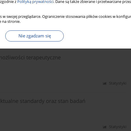
d osób dorosłych w Polsce – wyniki badania
 zgodnie z
Polityką prywatności
. Dane są także zbierane i przetwarzane prze
s w swojej przeglądarce. Ograniczenie stosowania plików cookies w konfigur
 Góralewska
,
M. Kazimierska
,
R. Kunc- Kozioł
,
B. Nadolska
,
A. Pawłowska
,
 na stronie.
Nie zgadzam się
Statystyki
 możliwości terapeutyczne
Statystyki
 aktualne standardy oraz stan badań
Statystyki