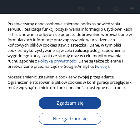
EN
PL
Przetwarzamy dane osobowe zbierane podczas odwiedzania
serwisu. Realizacja funkcji pozyskiwania informacji o użytkownikach
i ich zachowaniu odbywa się poprzez dobrowolnie wprowadzone w
formularzach informacje oraz zapisywanie w urządzeniach
końcowych plików cookies (tzw. ciasteczka). Dane, w tym pliki
cookies, wykorzystywane są w celu realizacji usług, zapewnienia
wygodnego korzystania ze strony oraz w celu monitorowania
ruchu zgodnie z
Polityką prywatności
. Dane są także zbierane i
przetwarzane przez narzędzie Google Analytics (
więcej
).
Autor
F. Gharei
Możesz zmienić ustawienia cookies w swojej przeglądarce.
Ograniczenie stosowania plików cookies w konfiguracji przeglądarki
może wpłynąć na niektóre funkcjonalności dostępne na stronie.
The association of subacute thyroiditis with viral
Zgadzam się
diseases: a comprehensive review of literature
N. Rafiei
,
M. Masoudi
,
H. Jadidi
,
A. Ghaedi
,
N. Jahani
,
S. Ebrahimi
,
F.
Nie zgadzam się
Gharei
,
H. Amirhoushangi
,
M. Bayat
,
A. Ansari
,
N. F. Hamedanchi
,
P.
Hosseini
,
S. Elmi
,
S. Garousi
,
M. Mottahedi
,
M. Ghasemi
,
A. Alizadeh
,
N.
Deravi