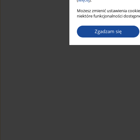
(
więcej
).
Możesz zmienić ustawienia cookie
niektóre funkcjonalności dostępne
Zgadzam się