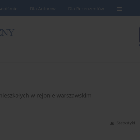
sopiśmie
Dla Autorów
Dla Recenzentów
amieszkałych w rejonie warszawskim
Statystyki