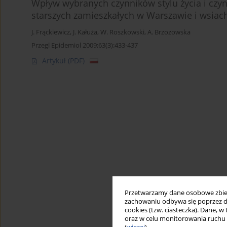
Wpływ wybranych czynników stylu życia i cz
starszych zamieszkałych w Warszawie i wsiac
J. Frąckiewicz
,
J. Kałuża
,
W. Roszkowski
,
A. Brzozowska
Przegl Epidemiol 2009;63(3):433-437
Artykuł
(PDF)
Przetwarzamy dane osobowe zbiera
zachowaniu odbywa się poprzez d
cookies (tzw. ciasteczka). Dane, w
oraz w celu monitorowania ruchu