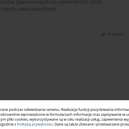
ynników żywieniowych na umieralność osób
h rejonu warszawskiego
Statystyki
ne podczas odwiedzania serwisu. Realizacja funkcji pozyskiwania informacj
obrowolnie wprowadzone w formularzach informacje oraz zapisywanie w u
 tym pliki cookies, wykorzystywane są w celu realizacji usług, zapewnienia 
 zgodnie z
Polityką prywatności
. Dane są także zbierane i przetwarzane prze