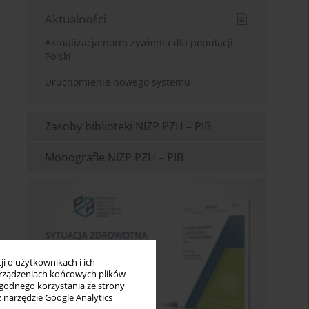
Aktualności
Aktualizacja norm żywienia dla populacji
Polski
Uruchomienie nowego systemu
Zasoby biblioteki NIZP PZH – PIB
Monografie NIZP PZH – PIB
i o użytkownikach i ich
rządzeniach końcowych plików
wygodnego korzystania ze strony
z narzędzie Google Analytics