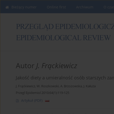
Bieżący numer
Online first
Archiwum
O cza
Autor
J. Frąckiewicz
Jakość diety a umieralność osób starszych z
J. Frąckiewicz
,
W. Roszkowski
,
A. Brzozowska
,
J. Kałuża
Przegl Epidemiol 2010;64(1):119-125
Artykuł
(PDF)