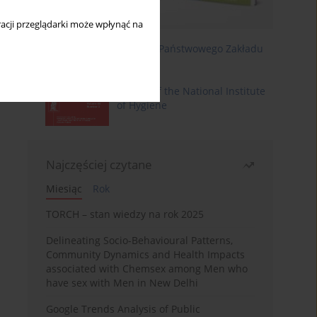
acji przeglądarki może wpłynąć na
Roczniki Państwowego Zakładu
Higieny
Annals of the National Institute
of Hygiene
Najczęściej czytane
Miesiąc
Rok
TORCH – stan wiedzy na rok 2025
Delineating Socio-Behavioural Patterns,
Community Dynamics and Health Impacts
associated with Chemsex among Men who
have sex with Men in New Delhi
Google Trends Analysis of Public