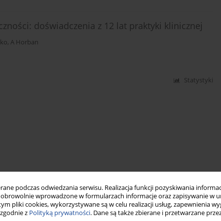
ości: doświadczenia z 12 lat praktyki klinicznej
nko
,
A Horban
Statystyki
ne podczas odwiedzania serwisu. Realizacja funkcji pozyskiwania informacj
obrowolnie wprowadzone w formularzach informacje oraz zapisywanie w u
 tym pliki cookies, wykorzystywane są w celu realizacji usług, zapewnienia 
 zgodnie z
Polityką prywatności
. Dane są także zbierane i przetwarzane prze