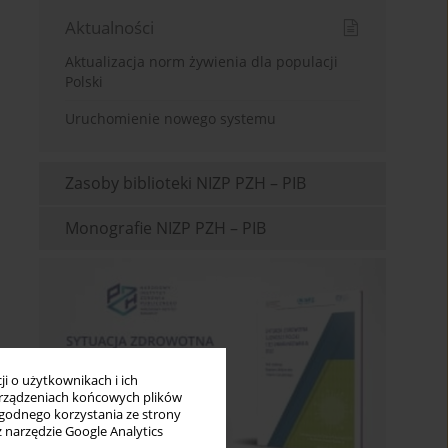
Aktualności
Aktualizacja norm żywienia dla populacji
Polski
Uruchomienie nowego systemu
Zasoby biblioteki NIZP PZH – PIB
Monografie NIZP PZH – PIB
i o użytkownikach i ich
rządzeniach końcowych plików
wygodnego korzystania ze strony
z narzędzie Google Analytics