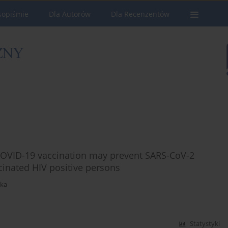
sopiśmie
Dla Autorów
Dla Recenzentów
 COVID-19 vaccination may prevent SARS-CoV-2
inated HIV positive persons
ska
Statystyki