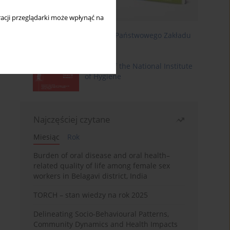
acji przeglądarki może wpłynąć na
Roczniki Państwowego Zakładu
Higieny
Annals of the National Institute
of Hygiene
Najczęściej czytane
Miesiąc
Rok
Burden of oral disease and oral health–
related quality of life among female sex
workers in Belagavi district, India
TORCH – stan wiedzy na rok 2025
Delineating Socio-Behavioural Patterns,
Community Dynamics and Health Impacts