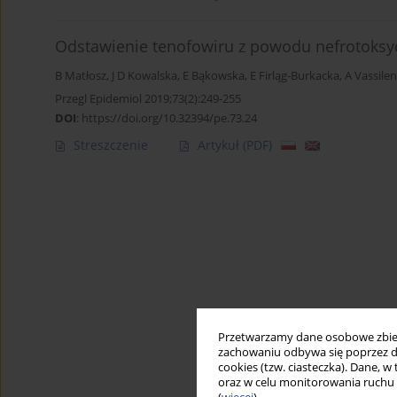
Odstawienie tenofowiru z powodu nefrotoksyczn
B Matłosz
,
J D Kowalska
,
E Bąkowska
,
E Firląg-Burkacka
,
A Vassile
Przegl Epidemiol 2019;73(2):249-255
DOI
:
https://doi.org/10.32394/pe.73.24
Streszczenie
Artykuł
(PDF)
Przetwarzamy dane osobowe zbiera
zachowaniu odbywa się poprzez d
cookies (tzw. ciasteczka). Dane, w
oraz w celu monitorowania ruchu