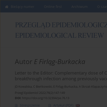
Bieżący numer
Online first
Archiwum
O cza
Autor
E Firląg-Burkacka
Letter to the Editor: Complementary dose of
breakthrough infection among previously vacc
JD Kowalska
,
C Bieńkowski
,
E Firląg-Burkacka
,
A Skrzat-Klapaczyń
Przegl Epidemiol 2022;76(2):147-149
DOI
:
https://doi.org/10.32394/pe.76.13
Streszczenie
Artykuł
(PDF)