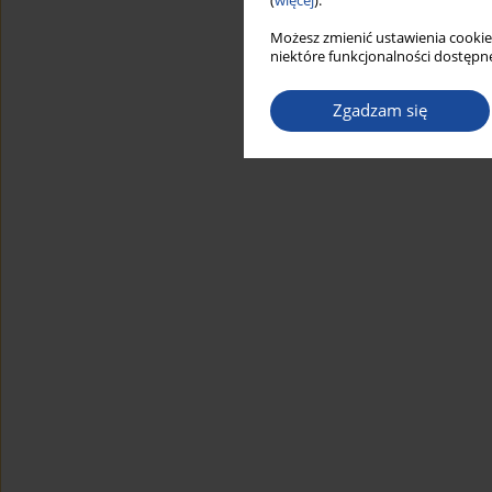
(
więcej
).
Możesz zmienić ustawienia cookie
niektóre funkcjonalności dostępne
Zgadzam się