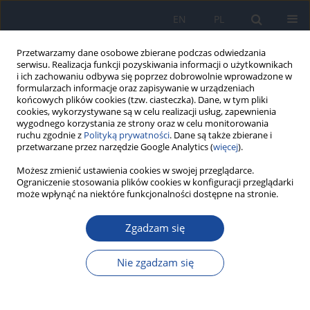
EN
PL
Przetwarzamy dane osobowe zbierane podczas odwiedzania
serwisu. Realizacja funkcji pozyskiwania informacji o użytkownikach
i ich zachowaniu odbywa się poprzez dobrowolnie wprowadzone w
formularzach informacje oraz zapisywanie w urządzeniach
końcowych plików cookies (tzw. ciasteczka). Dane, w tym pliki
cookies, wykorzystywane są w celu realizacji usług, zapewnienia
wygodnego korzystania ze strony oraz w celu monitorowania
ruchu zgodnie z
Polityką prywatności
. Dane są także zbierane i
przetwarzane przez narzędzie Google Analytics (
więcej
).
Autor
E. Firląg-Burkacka
Możesz zmienić ustawienia cookies w swojej przeglądarce.
Ograniczenie stosowania plików cookies w konfiguracji przeglądarki
może wpłynąć na niektóre funkcjonalności dostępne na stronie.
Czynniki wpływające na czas włączenia
profilaktyki lekowej zakażenia HIV w grupie
Zgadzam się
pacjentów zgłaszających się w latach 2001-2004
do Poradni Profilaktyczno-Leczniczej w
Nie zgadzam się
Warszawie
J. D. Kowalska
,
E. Firląg-Burkacka
,
M. Niezabitowska
,
A. Horban