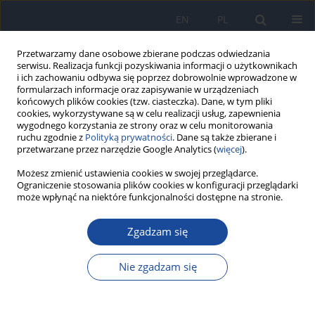
EN
PL
Przetwarzamy dane osobowe zbierane podczas odwiedzania
serwisu. Realizacja funkcji pozyskiwania informacji o użytkownikach
i ich zachowaniu odbywa się poprzez dobrowolnie wprowadzone w
formularzach informacje oraz zapisywanie w urządzeniach
końcowych plików cookies (tzw. ciasteczka). Dane, w tym pliki
cookies, wykorzystywane są w celu realizacji usług, zapewnienia
wygodnego korzystania ze strony oraz w celu monitorowania
ruchu zgodnie z
Polityką prywatności
. Dane są także zbierane i
przetwarzane przez narzędzie Google Analytics (
więcej
).
Autor
J. Fiett
Możesz zmienić ustawienia cookies w swojej przeglądarce.
Ograniczenie stosowania plików cookies w konfiguracji przeglądarki
może wpłynąć na niektóre funkcjonalności dostępne na stronie.
Zastosowanie metod biologii molekularnej w
Zgadzam się
typowaniu epidemiologicznym szczepów
Pseudomonas aeruginosa izolowanych z zakażeń
Nie zgadzam się
szpitalnych
J. Fiett
,
K. Trzciński
,
W. Hryniewicz
,
M. Gniadkowski
Przegl Epidemiol 1998;52(4):427-440