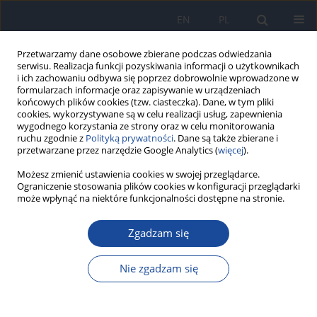
EN
PL
Przetwarzamy dane osobowe zbierane podczas odwiedzania
serwisu. Realizacja funkcji pozyskiwania informacji o użytkownikach
i ich zachowaniu odbywa się poprzez dobrowolnie wprowadzone w
formularzach informacje oraz zapisywanie w urządzeniach
końcowych plików cookies (tzw. ciasteczka). Dane, w tym pliki
cookies, wykorzystywane są w celu realizacji usług, zapewnienia
wygodnego korzystania ze strony oraz w celu monitorowania
ruchu zgodnie z
Polityką prywatności
. Dane są także zbierane i
przetwarzane przez narzędzie Google Analytics (
więcej
).
Autor
Wiktoria Ficoń
Możesz zmienić ustawienia cookies w swojej przeglądarce.
Ograniczenie stosowania plików cookies w konfiguracji przeglądarki
może wpłynąć na niektóre funkcjonalności dostępne na stronie.
PRACA POGLĄDOWA
Zgadzam się
Dieta a zmiany klimatu
Bartłomiej Palmowski
,
Wiktoria Ficoń
,
Maksymilian Dobosz
,
Beata
Nie zgadzam się
Całyniuk
Przegl Epidemiol 2025;79(4):557-567
DOI
:
https://doi.org/10.32394/pe/216730