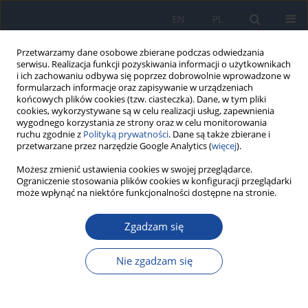
EN
PL
Przetwarzamy dane osobowe zbierane podczas odwiedzania
serwisu. Realizacja funkcji pozyskiwania informacji o użytkownikach
i ich zachowaniu odbywa się poprzez dobrowolnie wprowadzone w
formularzach informacje oraz zapisywanie w urządzeniach
końcowych plików cookies (tzw. ciasteczka). Dane, w tym pliki
cookies, wykorzystywane są w celu realizacji usług, zapewnienia
wygodnego korzystania ze strony oraz w celu monitorowania
ruchu zgodnie z
Polityką prywatności
. Dane są także zbierane i
przetwarzane przez narzędzie Google Analytics (
więcej
).
Autor
M. Fic
Możesz zmienić ustawienia cookies w swojej przeglądarce.
Ograniczenie stosowania plików cookies w konfiguracji przeglądarki
może wpłynąć na niektóre funkcjonalności dostępne na stronie.
Polimeraza DNA wirusa zapalenia wątroby typu B
Zgadzam się
T. Łoch
,
A. Pawińska-Zdziebłowska
,
M. H. Fic
Przegl Epidemiol 2001;55(4):471-474
Nie zgadzam się
Statystyki
Artykuł
(PDF)