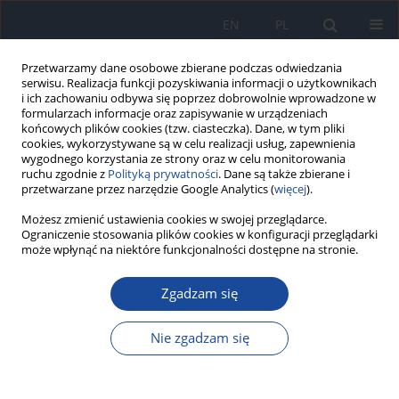
EN
PL
Przetwarzamy dane osobowe zbierane podczas odwiedzania
serwisu. Realizacja funkcji pozyskiwania informacji o użytkownikach
i ich zachowaniu odbywa się poprzez dobrowolnie wprowadzone w
formularzach informacje oraz zapisywanie w urządzeniach
końcowych plików cookies (tzw. ciasteczka). Dane, w tym pliki
cookies, wykorzystywane są w celu realizacji usług, zapewnienia
wygodnego korzystania ze strony oraz w celu monitorowania
ruchu zgodnie z
Polityką prywatności
. Dane są także zbierane i
przetwarzane przez narzędzie Google Analytics (
więcej
).
Autor
Maryam Feili
Możesz zmienić ustawienia cookies w swojej przeglądarce.
Ograniczenie stosowania plików cookies w konfiguracji przeglądarki
może wpłynąć na niektóre funkcjonalności dostępne na stronie.
COVID-19-associated acute pancreatitis: a
Zgadzam się
systematic review of case reports.
Zahra Rahimian
,
Afrooz Feili
,
Rezvan Ghaderpanah
,
Seyedhassan
Nie zgadzam się
Sadrian
,
Seyed Ali Hosseini
,
Maryam Ranjbar
,
Maryam Feili
,
Kamran
Bagheri Lankarani
Przegl Epidemiol 2023;77(1):66-73