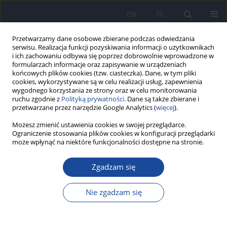
EN
PL
Przetwarzamy dane osobowe zbierane podczas odwiedzania
serwisu. Realizacja funkcji pozyskiwania informacji o użytkownikach
i ich zachowaniu odbywa się poprzez dobrowolnie wprowadzone w
formularzach informacje oraz zapisywanie w urządzeniach
końcowych plików cookies (tzw. ciasteczka). Dane, w tym pliki
cookies, wykorzystywane są w celu realizacji usług, zapewnienia
wygodnego korzystania ze strony oraz w celu monitorowania
ruchu zgodnie z
Polityką prywatności
. Dane są także zbierane i
przetwarzane przez narzędzie Google Analytics (
więcej
).
Autor
T. Dzbeński
Możesz zmienić ustawienia cookies w swojej przeglądarce.
Ograniczenie stosowania plików cookies w konfiguracji przeglądarki
może wpłynąć na niektóre funkcjonalności dostępne na stronie.
Intrygujące aspekty odporności i zapobiegania w
Zgadzam się
toksoplazmozie
T. H . Dzbeński
Nie zgadzam się
Przegl Epidemiol 2003;57(4):571-577
Statystyki