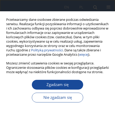
EN
PL
Przetwarzamy dane osobowe zbierane podczas odwiedzania
serwisu. Realizacja funkcji pozyskiwania informacji o użytkownikach
i ich zachowaniu odbywa się poprzez dobrowolnie wprowadzone w
formularzach informacje oraz zapisywanie w urządzeniach
końcowych plików cookies (tzw. ciasteczka). Dane, w tym pliki
cookies, wykorzystywane są w celu realizacji usług, zapewnienia
wygodnego korzystania ze strony oraz w celu monitorowania
ruchu zgodnie z
Polityką prywatności
. Dane są także zbierane i
przetwarzane przez narzędzie Google Analytics (
więcej
).
Autor
S. Donevski
Możesz zmienić ustawienia cookies w swojej przeglądarce.
Ograniczenie stosowania plików cookies w konfiguracji przeglądarki
może wpłynąć na niektóre funkcjonalności dostępne na stronie.
Grypa w Polsce w 2009 roku
Zgadzam się
M. P. Czarkowski
,
M. Romanowska
,
E. Staszewska
,
I. Stefańska
,
S.
Donevski
,
L. B. Brydak
Przegl Epidemiol 2011;65(2):199-203
Nie zgadzam się
Statystyki
Artykuł
(PDF)